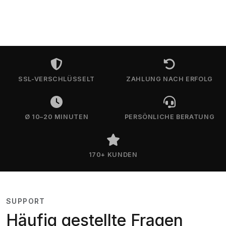
SSL-VERSCHLÜSSELT
ZAHLUNG NACH ERFOLG
Ø 10–20 MINUTEN
PERSÖNLICHE BERATUNG
170+ KUNDEN
SUPPORT
Häufig gestellte Fragen