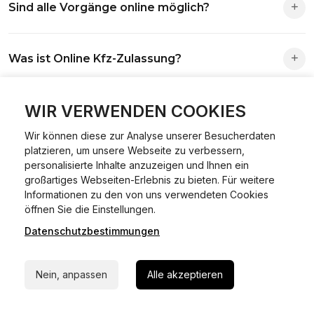
Sind alle Vorgänge online möglich?
Antrag wird automatisch an die richtige Stelle weitergeleitet.
Fast alle Vorgänge sind online machbar. Ausnahme:
Was ist Online Kfz-Zulassung?
Abmeldungen für Fahrzeuge mit Erstzulassung vor dem
01.01.2015.
Ein Internetverfahren, mit dem du Fahrzeuge anmelden,
WIR VERWENDEN COOKIES
Welche Vorteile gibt es?
ummelden oder abmelden kannst – inklusive Dateneingabe,
Dokumentprüfung und Bezahlung.
Wir können diese zur Analyse unserer Besucherdaten
Zeitersparnis, flexible Durchführung, kein Besuch der
platzieren, um unsere Webseite zu verbessern,
Welche Unterlagen werden benötigt?
Behörde notwendig.
personalisierte Inhalte anzuzeigen und Ihnen ein
großartiges Webseiten-Erlebnis zu bieten. Für weitere
Informationen zu den von uns verwendeten Cookies
Fahrzeugbrief, Fahrzeugschein, Ausweis oder Reisepass,
24/7 Hilfe Whatsapp
öffnen Sie die Einstellungen.
Wie sicher ist das Verfahren?
Versicherungsnachweis, falls erforderlich TÜV-Bericht.
Datenschutzbestimmungen
Jetzt starten
Die Prozesse laufen über gesicherte Verbindungen mit
Kann ich mein Fahrzeug online ummelden oder
Identitätsprüfung.
Nein, anpassen
Alle akzeptieren
abmelden?
In den meisten Fällen möglich.