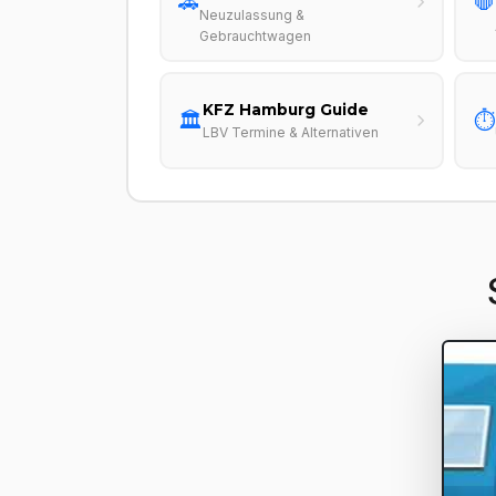
🚗
🛑
Neuzulassung &
Gebrauchtwagen
KFZ Hamburg Guide
🏛️
⏱️
LBV Termine & Alternativen