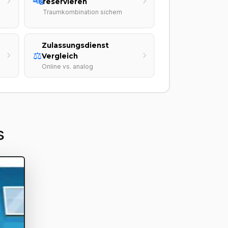
🔤
reservieren
Traumkombination sichern
Zulassungsdienst
⚖️
Vergleich
Online vs. analog
s