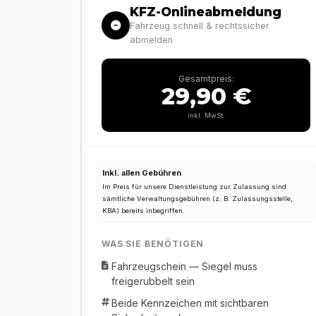
KFZ-Onlineabmeldung
Fahrzeug schnell & rechtssicher
abmelden
Gesamtpreis:
29,90 €
inkl. MwSt.
Inkl. allen Gebühren
Im Preis für unsere Dienstleistung zur Zulassung sind
sämtliche Verwaltungsgebühren (z. B. Zulassungsstelle,
KBA) bereits inbegriffen.
WAS SIE BENÖTIGEN
Fahrzeugschein — Siegel muss
freigerubbelt sein
Beide Kennzeichen mit sichtbaren