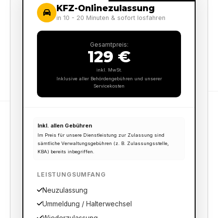
KFZ-Onlinezulassung
in 10 - 20 Minuten & sofort losfahren
Gesamtpreis:
129 €
inkl. MwSt.
Inklusive aller Behördengebühren und unserer
Servicekosten
Inkl. allen Gebühren
Im Preis für unsere Dienstleistung zur Zulassung sind
sämtliche Verwaltungsgebühren (z. B. Zulassungsstelle,
KBA) bereits inbegriffen.
LEISTUNGSUMFANG
Neuzulassung
Ummeldung / Halterwechsel
Wiederzulassung