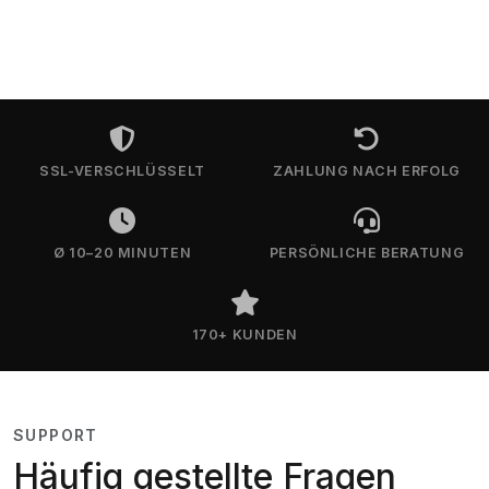
SSL-VERSCHLÜSSELT
ZAHLUNG NACH ERFOLG
Ø 10–20 MINUTEN
PERSÖNLICHE BERATUNG
170+ KUNDEN
SUPPORT
Häufig gestellte Fragen