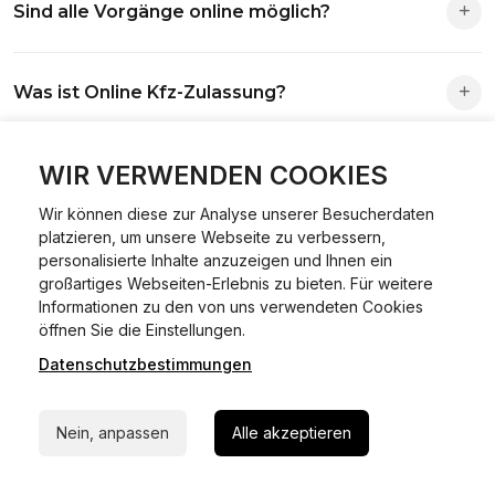
Sind alle Vorgänge online möglich?
Antrag wird automatisch an die richtige Stelle weitergeleitet.
Fast alle Vorgänge sind online machbar. Ausnahme:
Was ist Online Kfz-Zulassung?
Abmeldungen für Fahrzeuge mit Erstzulassung vor dem
01.01.2015.
Ein Internetverfahren, mit dem du Fahrzeuge anmelden,
WIR VERWENDEN COOKIES
Welche Vorteile gibt es?
ummelden oder abmelden kannst – inklusive Dateneingabe,
Dokumentprüfung und Bezahlung.
Wir können diese zur Analyse unserer Besucherdaten
Zeitersparnis, flexible Durchführung, kein Besuch der
platzieren, um unsere Webseite zu verbessern,
Welche Unterlagen werden benötigt?
Behörde notwendig.
personalisierte Inhalte anzuzeigen und Ihnen ein
großartiges Webseiten-Erlebnis zu bieten. Für weitere
Informationen zu den von uns verwendeten Cookies
Fahrzeugbrief, Fahrzeugschein, Ausweis oder Reisepass,
24/7 Hilfe Whatsapp
öffnen Sie die Einstellungen.
Wie sicher ist das Verfahren?
Versicherungsnachweis, falls erforderlich TÜV-Bericht.
Datenschutzbestimmungen
Jetzt starten
Die Prozesse laufen über gesicherte Verbindungen mit
Kann ich mein Fahrzeug online ummelden oder
Identitätsprüfung.
Nein, anpassen
Alle akzeptieren
abmelden?
In den meisten Fällen möglich.