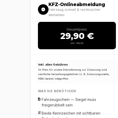
KFZ-Onlineabmeldung
Fahrzeug schnell & rechtssicher
abmelden
Gesamtpreis:
29,90 €
inkl. MwSt.
Inkl. allen Gebühren
Im Preis für unsere Dienstleistung zur Zulassung sind
sämtliche Verwaltungsgebühren (z. B. Zulassungsstelle,
KBA) bereits inbegriffen.
WAS SIE BENÖTIGEN
Fahrzeugschein — Siegel muss
freigerubbelt sein
Beide Kennzeichen mit sichtbaren