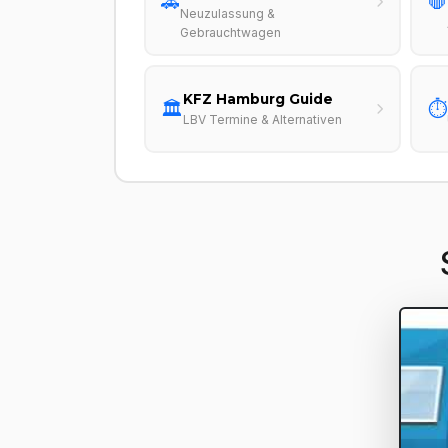
🚗
🛑
Neuzulassung &
Gebrauchtwagen
KFZ Hamburg Guide
🏛️
⏱️
LBV Termine & Alternativen