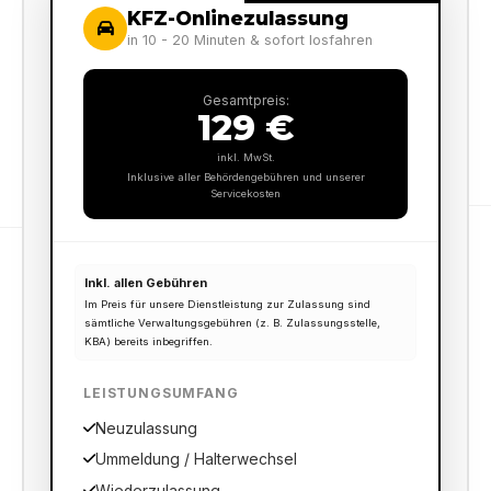
KFZ-Onlinezulassung
in 10 - 20 Minuten & sofort losfahren
Gesamtpreis:
129 €
inkl. MwSt.
Inklusive aller Behördengebühren und unserer
Servicekosten
Inkl. allen Gebühren
Im Preis für unsere Dienstleistung zur Zulassung sind
sämtliche Verwaltungsgebühren (z. B. Zulassungsstelle,
KBA) bereits inbegriffen.
LEISTUNGSUMFANG
Neuzulassung
Ummeldung / Halterwechsel
Wiederzulassung