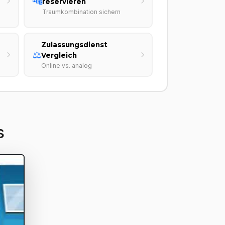
🔤
reservieren
Traumkombination sichern
Zulassungsdienst
⚖️
Vergleich
Online vs. analog
s