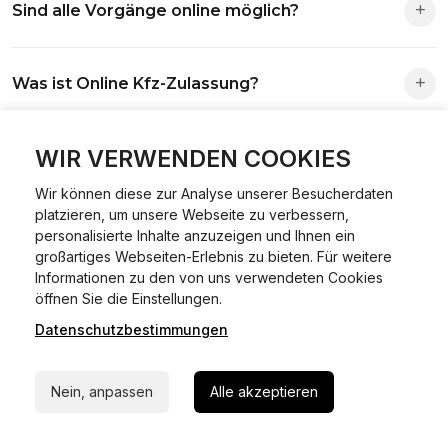
Sind alle Vorgänge online möglich?
Antrag wird automatisch an die richtige Stelle weitergeleitet.
Fast alle Vorgänge sind online machbar. Ausnahme:
Was ist Online Kfz-Zulassung?
Abmeldungen für Fahrzeuge mit Erstzulassung vor dem
01.01.2015.
Ein Internetverfahren, mit dem du Fahrzeuge anmelden,
WIR VERWENDEN COOKIES
Welche Vorteile gibt es?
ummelden oder abmelden kannst – inklusive Dateneingabe,
Dokumentprüfung und Bezahlung.
Wir können diese zur Analyse unserer Besucherdaten
Zeitersparnis, flexible Durchführung, kein Besuch der
platzieren, um unsere Webseite zu verbessern,
Welche Unterlagen werden benötigt?
Behörde notwendig.
personalisierte Inhalte anzuzeigen und Ihnen ein
großartiges Webseiten-Erlebnis zu bieten. Für weitere
Informationen zu den von uns verwendeten Cookies
Fahrzeugbrief, Fahrzeugschein, Ausweis oder Reisepass,
24/7 Hilfe Whatsapp
öffnen Sie die Einstellungen.
Wie sicher ist das Verfahren?
Versicherungsnachweis, falls erforderlich TÜV-Bericht.
Datenschutzbestimmungen
Jetzt starten
Die Prozesse laufen über gesicherte Verbindungen mit
Kann ich mein Fahrzeug online ummelden oder
Identitätsprüfung.
Nein, anpassen
Alle akzeptieren
abmelden?
In den meisten Fällen möglich.