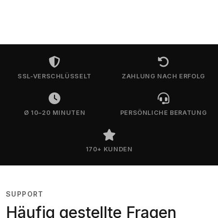
SSL-VERSCHLÜSSELT
ZAHLUNG NACH ERFOLG
Ø 10–20 MINUTEN
PERSÖNLICHE BERATUNG
170+ KUNDEN
SUPPORT
Häufig gestellte Fragen