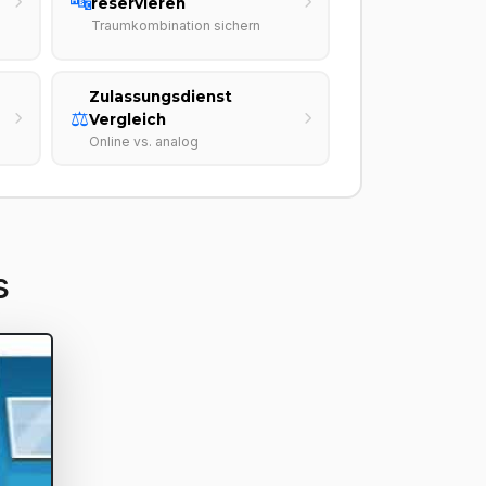
🔤
reservieren
Traumkombination sichern
Zulassungsdienst
⚖️
Vergleich
Online vs. analog
s