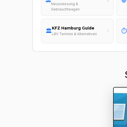
🚗
🛑
Neuzulassung &
Gebrauchtwagen
KFZ Hamburg Guide
🏛️
⏱️
LBV Termine & Alternativen