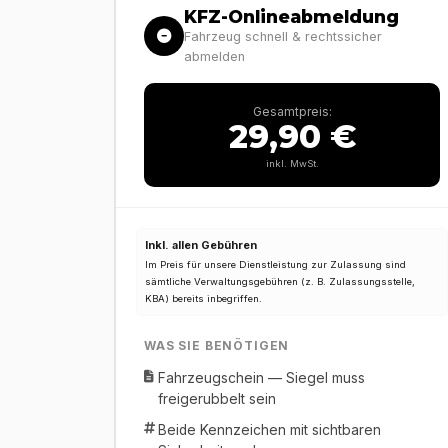
KFZ-Onlineabmeldung
Fahrzeug schnell & rechtssicher
abmelden
Gesamtpreis:
29,90 €
inkl. MwSt.
Inkl. allen Gebühren
Im Preis für unsere Dienstleistung zur Zulassung sind
sämtliche Verwaltungsgebühren (z. B. Zulassungsstelle,
KBA) bereits inbegriffen.
WAS SIE BENÖTIGEN
Fahrzeugschein — Siegel muss
freigerubbelt sein
Beide Kennzeichen mit sichtbaren