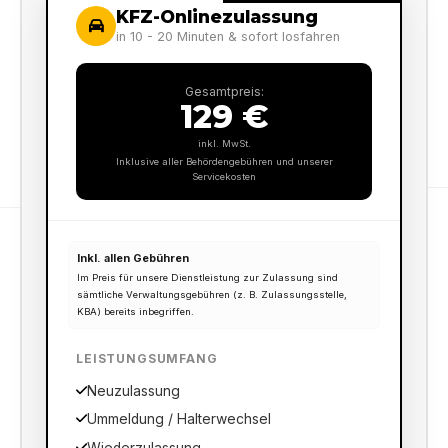
KFZ-Onlinezulassung
in 10 - 20 Minuten & sofort losfahren
Gesamtpreis:
129 €
inkl. MwSt.
Inklusive aller Behördengebühren und unserer
Servicekosten
Inkl. allen Gebühren
Im Preis für unsere Dienstleistung zur Zulassung sind
sämtliche Verwaltungsgebühren (z. B. Zulassungsstelle,
KBA) bereits inbegriffen.
LEISTUNGSUMFANG
Neuzulassung
Ummeldung / Halterwechsel
Wiederzulassung