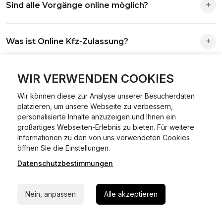
Sind alle Vorgänge online möglich?
Antrag wird automatisch an die richtige Stelle weitergeleitet.
Fast alle Vorgänge sind online machbar. Ausnahme:
Was ist Online Kfz-Zulassung?
Abmeldungen für Fahrzeuge mit Erstzulassung vor dem
01.01.2015.
Ein Internetverfahren, mit dem du Fahrzeuge anmelden,
WIR VERWENDEN COOKIES
Welche Vorteile gibt es?
ummelden oder abmelden kannst – inklusive Dateneingabe,
Dokumentprüfung und Bezahlung.
Wir können diese zur Analyse unserer Besucherdaten
Zeitersparnis, flexible Durchführung, kein Besuch der
platzieren, um unsere Webseite zu verbessern,
Welche Unterlagen werden benötigt?
Behörde notwendig.
personalisierte Inhalte anzuzeigen und Ihnen ein
großartiges Webseiten-Erlebnis zu bieten. Für weitere
Informationen zu den von uns verwendeten Cookies
Fahrzeugbrief, Fahrzeugschein, Ausweis oder Reisepass,
24/7 Hilfe Whatsapp
öffnen Sie die Einstellungen.
Wie sicher ist das Verfahren?
Versicherungsnachweis, falls erforderlich TÜV-Bericht.
Datenschutzbestimmungen
Jetzt starten
Die Prozesse laufen über gesicherte Verbindungen mit
Kann ich mein Fahrzeug online ummelden oder
Identitätsprüfung.
Nein, anpassen
Alle akzeptieren
abmelden?
In den meisten Fällen möglich.