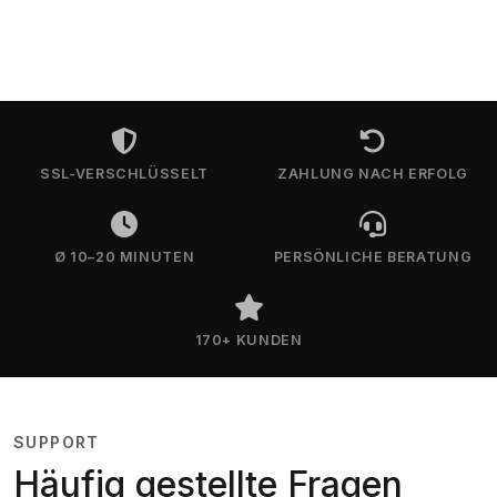
SSL-VERSCHLÜSSELT
ZAHLUNG NACH ERFOLG
Ø 10–20 MINUTEN
PERSÖNLICHE BERATUNG
170+ KUNDEN
SUPPORT
Häufig gestellte Fragen