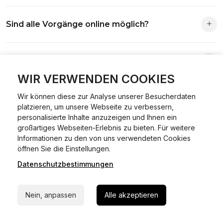
Die Zuständigkeit richtet sich nach deinem Wohnsitz. Der
Sind alle Vorgänge online möglich?
Antrag wird automatisch an die richtige Stelle weitergeleitet.
Fast alle Vorgänge sind online machbar. Ausnahme:
Was ist Online Kfz-Zulassung?
Abmeldungen für Fahrzeuge mit Erstzulassung vor dem
01.01.2015.
WIR VERWENDEN COOKIES
Ein Internetverfahren, mit dem du Fahrzeuge anmelden,
Wir können diese zur Analyse unserer Besucherdaten
Welche Vorteile gibt es?
ummelden oder abmelden kannst – inklusive Dateneingabe,
platzieren, um unsere Webseite zu verbessern,
Dokumentprüfung und Bezahlung.
personalisierte Inhalte anzuzeigen und Ihnen ein
Zeitersparnis, flexible Durchführung, kein Besuch der
großartiges Webseiten-Erlebnis zu bieten. Für weitere
Welche Unterlagen werden benötigt?
Behörde notwendig.
Informationen zu den von uns verwendeten Cookies
24/7 Hilfe Whatsapp
öffnen Sie die Einstellungen.
Fahrzeugbrief, Fahrzeugschein, Ausweis oder Reisepass,
Datenschutzbestimmungen
Jetzt starten
Wie sicher ist das Verfahren?
Versicherungsnachweis, falls erforderlich TÜV-Bericht.
Die Prozesse laufen über gesicherte Verbindungen mit
Nein, anpassen
Alle akzeptieren
Kann ich mein Fahrzeug online ummelden oder
Identitätsprüfung.
abmelden?