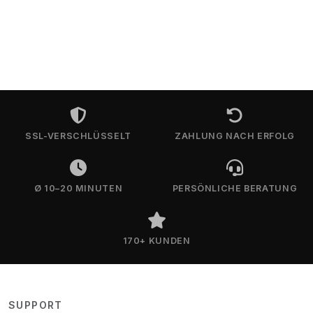
SSL-VERSCHLÜSSELT
ZAHLUNG NACH ERFOLG
Ø 10–20 MINUTEN
PERSÖNLICHE BERATUNG
170+ KUNDEN
SUPPORT