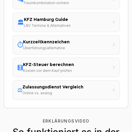
Traumkombination sichern
KFZ Hamburg Guide
🏛️
LBV Termine & Alternativen
Kurzzeitkennzeichen
⏱️
Überführungsalternative
KFZ-Steuer berechnen
🧮
Kosten vor dem Kauf prüfen
Zulassungsdienst Vergleich
⚖️
Online vs. analog
ERKLÄRUNGSVIDEO