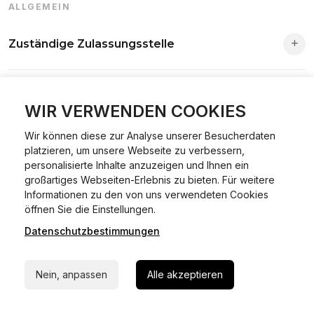
ALLGEMEIN
Zuständige Zulassungsstelle
Die Zuständigkeit richtet sich nach deinem Wohnsitz. Der
Sind alle Vorgänge online möglich?
Antrag wird automatisch an die richtige Stelle weitergeleitet.
WIR VERWENDEN COOKIES
Fast alle Vorgänge sind online machbar. Ausnahme:
Wir können diese zur Analyse unserer Besucherdaten
Was ist Online Kfz-Zulassung?
Abmeldungen für Fahrzeuge mit Erstzulassung vor dem
platzieren, um unsere Webseite zu verbessern,
personalisierte Inhalte anzuzeigen und Ihnen ein
01.01.2015.
großartiges Webseiten-Erlebnis zu bieten. Für weitere
Ein Internetverfahren, mit dem du Fahrzeuge anmelden,
Informationen zu den von uns verwendeten Cookies
Welche Vorteile gibt es?
ummelden oder abmelden kannst – inklusive Dateneingabe,
24/7 Hilfe Whatsapp
öffnen Sie die Einstellungen.
Dokumentprüfung und Bezahlung.
Datenschutzbestimmungen
Zeitersparnis, flexible Durchführung, kein Besuch der
Jetzt starten
Welche Unterlagen werden benötigt?
Behörde notwendig.
Nein, anpassen
Alle akzeptieren
Fahrzeugbrief, Fahrzeugschein, Ausweis oder Reisepass,
Wie sicher ist das Verfahren?
Versicherungsnachweis, falls erforderlich TÜV-Bericht.