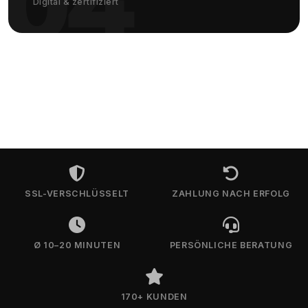
04
Digital & zertifiziert
SSL-VERSCHLÜSSELT
ZAHLUNG NACH ERFOLG
Ø 10–20 MINUTEN
PERSÖNLICHE BERATUNG
170+ KUNDEN