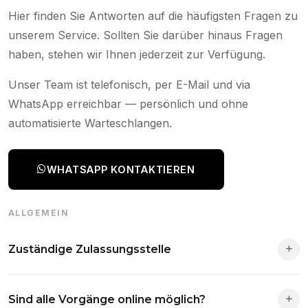
Hier finden Sie Antworten auf die häufigsten Fragen zu
unserem Service. Sollten Sie darüber hinaus Fragen
haben, stehen wir Ihnen jederzeit zur Verfügung.
Unser Team ist telefonisch, per E-Mail und via
WhatsApp erreichbar — persönlich und ohne
automatisierte Warteschlangen.
WHATSAPP KONTAKTIEREN
ALLGEMEIN
Zuständige Zulassungsstelle
Die Zuständigkeit richtet sich nach deinem Wohnsitz. Der
Sind alle Vorgänge online möglich?
Antrag wird automatisch an die richtige Stelle weitergeleitet.