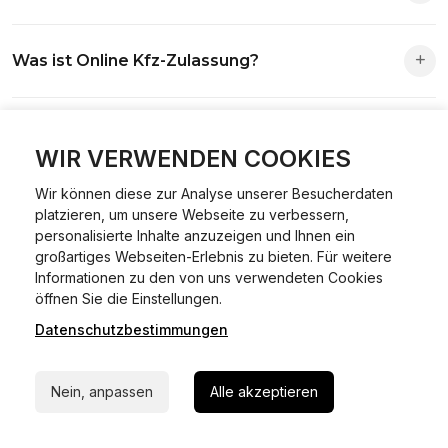
Fast alle Vorgänge sind online machbar. Ausnahme:
Was ist Online Kfz-Zulassung?
Abmeldungen für Fahrzeuge mit Erstzulassung vor dem
01.01.2015.
Ein Internetverfahren, mit dem du Fahrzeuge anmelden,
Welche Vorteile gibt es?
ummelden oder abmelden kannst – inklusive Dateneingabe,
WIR VERWENDEN COOKIES
Dokumentprüfung und Bezahlung.
Zeitersparnis, flexible Durchführung, kein Besuch der
Wir können diese zur Analyse unserer Besucherdaten
Welche Unterlagen werden benötigt?
Behörde notwendig.
platzieren, um unsere Webseite zu verbessern,
personalisierte Inhalte anzuzeigen und Ihnen ein
Fahrzeugbrief, Fahrzeugschein, Ausweis oder Reisepass,
großartiges Webseiten-Erlebnis zu bieten. Für weitere
Informationen zu den von uns verwendeten Cookies
Wie sicher ist das Verfahren?
Versicherungsnachweis, falls erforderlich TÜV-Bericht.
24/7 Hilfe Whatsapp
öffnen Sie die Einstellungen.
Die Prozesse laufen über gesicherte Verbindungen mit
Datenschutzbestimmungen
Jetzt starten
Kann ich mein Fahrzeug online ummelden oder
Identitätsprüfung.
abmelden?
Nein, anpassen
Alle akzeptieren
In den meisten Fällen möglich.
Wie lange dauert die Bearbeitung?