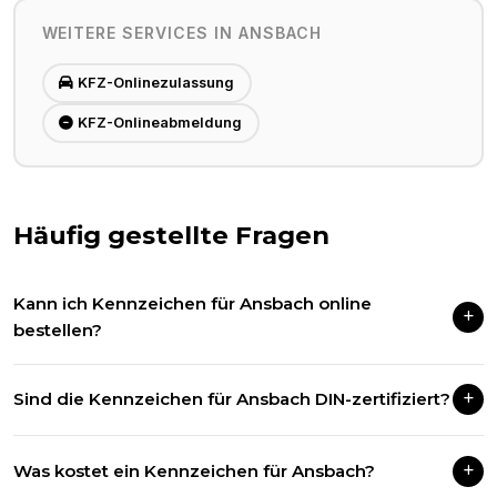
WEITERE SERVICES IN
ANSBACH
KFZ-Onlinezulassung
KFZ-Onlineabmeldung
Häufig gestellte Fragen
Kann ich Kennzeichen für Ansbach online
bestellen?
Ja! Wir liefern Kfz-Kennzeichen für alle deutschen
Sind die Kennzeichen für Ansbach DIN-zertifiziert?
Zulassungsbezirke, inklusive Ansbach, per DHL in 1–3
Werktagen.
Selbstverständlich. Alle unsere Kennzeichen entsprechen der
Was kostet ein Kennzeichen für Ansbach?
gültigen DIN-Norm und sind für alle deutschen