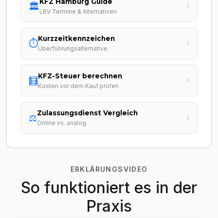
KFZ Hamburg Guide
🏛️
LBV Termine & Alternativen
Kurzzeitkennzeichen
⏱️
Überführungsalternative
KFZ-Steuer berechnen
🧮
Kosten vor dem Kauf prüfen
Zulassungsdienst Vergleich
⚖️
Online vs. analog
ERKLÄRUNGSVIDEO
So funktioniert es in der
Praxis