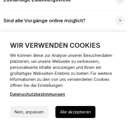
Die Zuständigkeit richtet sich nach deinem Wohnsitz. Der
Sind alle Vorgänge online möglich?
Antrag wird automatisch an die richtige Stelle weitergeleitet.
Fast alle Vorgänge sind online machbar. Ausnahme:
Was ist Online Kfz-Zulassung?
Abmeldungen für Fahrzeuge mit Erstzulassung vor dem
WIR VERWENDEN COOKIES
01.01.2015.
Wir können diese zur Analyse unserer Besucherdaten
Ein Internetverfahren, mit dem du Fahrzeuge anmelden,
platzieren, um unsere Webseite zu verbessern,
Welche Vorteile gibt es?
ummelden oder abmelden kannst – inklusive Dateneingabe,
personalisierte Inhalte anzuzeigen und Ihnen ein
Dokumentprüfung und Bezahlung.
großartiges Webseiten-Erlebnis zu bieten. Für weitere
Zeitersparnis, flexible Durchführung, kein Besuch der
Informationen zu den von uns verwendeten Cookies
Welche Unterlagen werden benötigt?
24/7 Hilfe Whatsapp
Behörde notwendig.
öffnen Sie die Einstellungen.
Datenschutzbestimmungen
Jetzt starten
Fahrzeugbrief, Fahrzeugschein, Ausweis oder Reisepass,
Wie sicher ist das Verfahren?
Versicherungsnachweis, falls erforderlich TÜV-Bericht.
Nein, anpassen
Alle akzeptieren
Die Prozesse laufen über gesicherte Verbindungen mit
Kann ich mein Fahrzeug online ummelden oder
Identitätsprüfung.