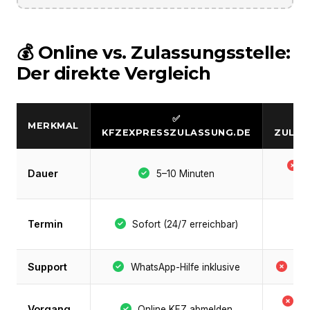
💰 Online vs. Zulassungsstelle:
Der direkte Vergleich
✅
MERKMAL
KFZEXPRESSZULASSUNG.DE
ZULAS
S
Dauer
5–10 Minuten
Termin
Sofort (24/7 erreichbar)
Support
WhatsApp-Hilfe inklusive
Nie
B
Vorgang
Online KFZ abmelden