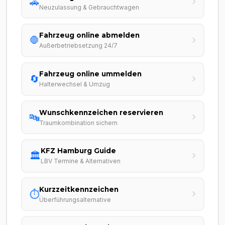
🚗
Neuzulassung & Gebrauchtwagen
Fahrzeug online abmelden
🛑
Außerbetriebsetzung 24/7
Fahrzeug online ummelden
🔄
Halterwechsel & Umzug
Wunschkennzeichen reservieren
🔤
Traumkombination sichern
KFZ Hamburg Guide
🏛️
LBV Termine & Alternativen
Kurzzeitkennzeichen
⏱️
Überführungsalternative