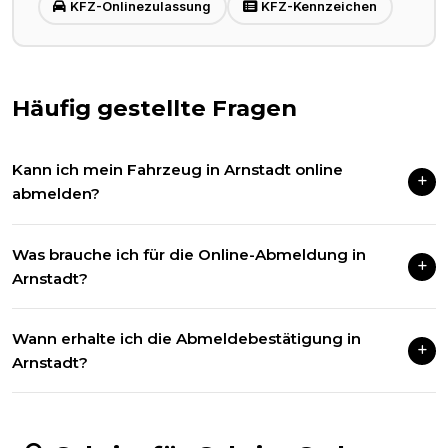
KFZ-Onlinezulassung
KFZ-Kennzeichen
Häufig gestellte Fragen
Kann ich mein Fahrzeug in Arnstadt online
abmelden?
Ja, wenn Ihr Fahrzeug ab dem 01.01.2015 zugelassen wurde.
Was brauche ich für die Online-Abmeldung in
Wir erledigen die Abmeldung vollständig digital für Sie.
Arnstadt?
Den Fahrzeugschein (ZB Teil I) mit freigerubbeltom Siegel
Wann erhalte ich die Abmeldebestätigung in
sowie beide Kennzeichen mit sichtbaren Sicherheitscodes.
Arnstadt?
In der Regel sofort nach erfolgreicher Bearbeitung per E-Mail.
Auf Wunsch auch per Post.