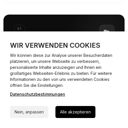
01
WIR VERWENDEN COOKIES
01
Wir können diese zur Analyse unserer Besucherdaten
Dokumente & Unterlagen
platzieren, um unsere Webseite zu verbessern,
bereitstellen
personalisierte Inhalte anzuzeigen und Ihnen ein
großartiges Webseiten-Erlebnis zu bieten. Für weitere
Dokumente & Unterlagen
Informationen zu den von uns verwendeten Cookies
24/7 Hilfe Whatsapp
öffnen Sie die Einstellungen.
Datenschutzbestimmungen
Jetzt starten
Nein, anpassen
Alle akzeptieren
SCHRITT
02