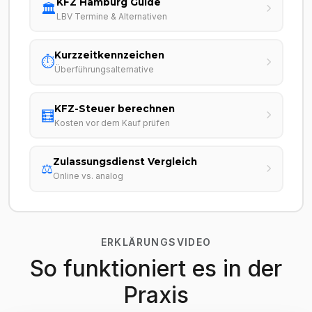
KFZ Hamburg Guide
🏛️
LBV Termine & Alternativen
Kurzzeitkennzeichen
⏱️
Überführungsalternative
KFZ-Steuer berechnen
🧮
Kosten vor dem Kauf prüfen
Zulassungsdienst Vergleich
⚖️
Online vs. analog
ERKLÄRUNGSVIDEO
So funktioniert es in der
Praxis