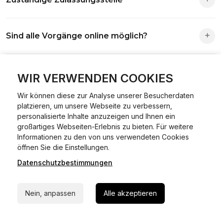
Die Zuständigkeit richtet sich nach deinem Wohnsitz. Der
Sind alle Vorgänge online möglich?
Antrag wird automatisch an die richtige Stelle weitergeleitet.
Fast alle Vorgänge sind online machbar. Ausnahme:
Was ist Online Kfz-Zulassung?
Abmeldungen für Fahrzeuge mit Erstzulassung vor dem
WIR VERWENDEN COOKIES
01.01.2015.
Wir können diese zur Analyse unserer Besucherdaten
Ein Internetverfahren, mit dem du Fahrzeuge anmelden,
platzieren, um unsere Webseite zu verbessern,
Welche Vorteile gibt es?
ummelden oder abmelden kannst – inklusive Dateneingabe,
personalisierte Inhalte anzuzeigen und Ihnen ein
Dokumentprüfung und Bezahlung.
großartiges Webseiten-Erlebnis zu bieten. Für weitere
Zeitersparnis, flexible Durchführung, kein Besuch der
Informationen zu den von uns verwendeten Cookies
Welche Unterlagen werden benötigt?
24/7 Hilfe Whatsapp
Behörde notwendig.
öffnen Sie die Einstellungen.
Datenschutzbestimmungen
Jetzt starten
Fahrzeugbrief, Fahrzeugschein, Ausweis oder Reisepass,
Wie sicher ist das Verfahren?
Versicherungsnachweis, falls erforderlich TÜV-Bericht.
Nein, anpassen
Alle akzeptieren
Die Prozesse laufen über gesicherte Verbindungen mit
Kann ich mein Fahrzeug online ummelden oder
Identitätsprüfung.