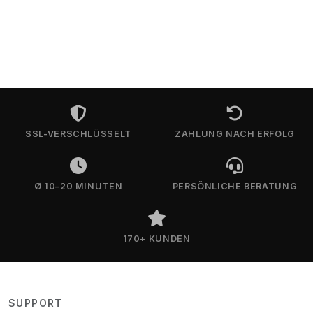
SSL-VERSCHLÜSSELT
ZAHLUNG NACH ERFOLG
Ø 10–20 MINUTEN
PERSÖNLICHE BERATUNG
170+ KUNDEN
SUPPORT