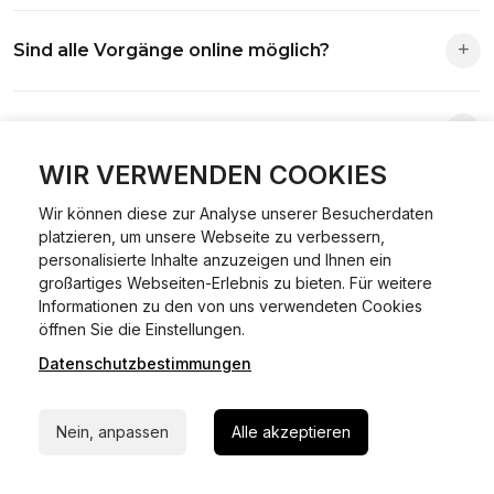
Die Zuständigkeit richtet sich nach deinem Wohnsitz. Der
Sind alle Vorgänge online möglich?
Antrag wird automatisch an die richtige Stelle weitergeleitet.
Fast alle Vorgänge sind online machbar. Ausnahme:
Was ist Online Kfz-Zulassung?
Abmeldungen für Fahrzeuge mit Erstzulassung vor dem
01.01.2015.
WIR VERWENDEN COOKIES
Ein Internetverfahren, mit dem du Fahrzeuge anmelden,
Welche Vorteile gibt es?
Wir können diese zur Analyse unserer Besucherdaten
ummelden oder abmelden kannst – inklusive Dateneingabe,
platzieren, um unsere Webseite zu verbessern,
Dokumentprüfung und Bezahlung.
personalisierte Inhalte anzuzeigen und Ihnen ein
Zeitersparnis, flexible Durchführung, kein Besuch der
großartiges Webseiten-Erlebnis zu bieten. Für weitere
Welche Unterlagen werden benötigt?
Behörde notwendig.
Informationen zu den von uns verwendeten Cookies
24/7 Hilfe Whatsapp
öffnen Sie die Einstellungen.
Fahrzeugbrief, Fahrzeugschein, Ausweis oder Reisepass,
Datenschutzbestimmungen
Jetzt starten
Wie sicher ist das Verfahren?
Versicherungsnachweis, falls erforderlich TÜV-Bericht.
Die Prozesse laufen über gesicherte Verbindungen mit
Nein, anpassen
Alle akzeptieren
Kann ich mein Fahrzeug online ummelden oder
Identitätsprüfung.
abmelden?