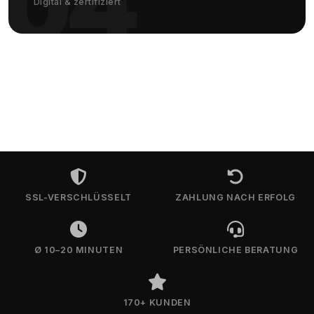
04
Digital & zertifiziert
SSL-VERSCHLÜSSELT
ZAHLUNG NACH ERFOLG
Ø 10–20 MINUTEN
PERSÖNLICHE BERATUNG
170+ KUNDEN