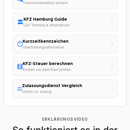
Traumkombination sichern
KFZ Hamburg Guide
🏛️
LBV Termine & Alternativen
Kurzzeitkennzeichen
⏱️
Überführungsalternative
KFZ-Steuer berechnen
🧮
Kosten vor dem Kauf prüfen
Zulassungsdienst Vergleich
⚖️
Online vs. analog
ERKLÄRUNGSVIDEO