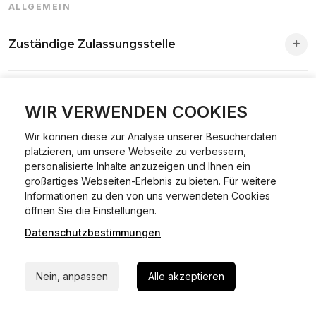
ALLGEMEIN
Zuständige Zulassungsstelle
Die Zuständigkeit richtet sich nach deinem Wohnsitz. Der
Sind alle Vorgänge online möglich?
Antrag wird automatisch an die richtige Stelle weitergeleitet.
WIR VERWENDEN COOKIES
Fast alle Vorgänge sind online machbar. Ausnahme:
Wir können diese zur Analyse unserer Besucherdaten
Was ist Online Kfz-Zulassung?
Abmeldungen für Fahrzeuge mit Erstzulassung vor dem
platzieren, um unsere Webseite zu verbessern,
personalisierte Inhalte anzuzeigen und Ihnen ein
01.01.2015.
großartiges Webseiten-Erlebnis zu bieten. Für weitere
Ein Internetverfahren, mit dem du Fahrzeuge anmelden,
Informationen zu den von uns verwendeten Cookies
Welche Vorteile gibt es?
ummelden oder abmelden kannst – inklusive Dateneingabe,
24/7 Hilfe Whatsapp
öffnen Sie die Einstellungen.
Dokumentprüfung und Bezahlung.
Datenschutzbestimmungen
Zeitersparnis, flexible Durchführung, kein Besuch der
Jetzt starten
Welche Unterlagen werden benötigt?
Behörde notwendig.
Nein, anpassen
Alle akzeptieren
Fahrzeugbrief, Fahrzeugschein, Ausweis oder Reisepass,
Wie sicher ist das Verfahren?
Versicherungsnachweis, falls erforderlich TÜV-Bericht.