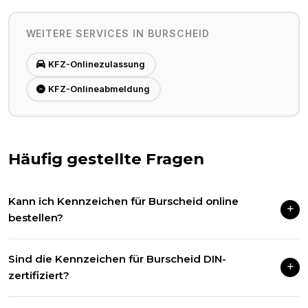
WEITERE SERVICES IN
BURSCHEID
KFZ-Onlinezulassung
KFZ-Onlineabmeldung
Häufig gestellte Fragen
Kann ich Kennzeichen für Burscheid online
bestellen?
Ja! Wir liefern Kfz-Kennzeichen für alle deutschen
Sind die Kennzeichen für Burscheid DIN-
Zulassungsbezirke, inklusive Burscheid, per DHL in 1–3
zertifiziert?
Werktagen.
Selbstverständlich. Alle unsere Kennzeichen entsprechen der