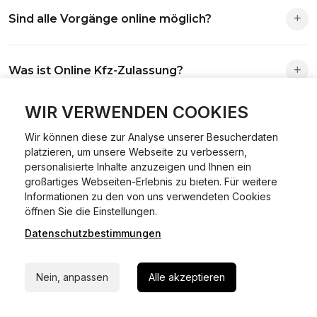
Die Zuständigkeit richtet sich nach deinem Wohnsitz. Der
Sind alle Vorgänge online möglich?
Antrag wird automatisch an die richtige Stelle weitergeleitet.
Fast alle Vorgänge sind online machbar. Ausnahme:
Was ist Online Kfz-Zulassung?
Abmeldungen für Fahrzeuge mit Erstzulassung vor dem
01.01.2015.
Ein Internetverfahren, mit dem du Fahrzeuge anmelden,
WIR VERWENDEN COOKIES
Welche Vorteile gibt es?
ummelden oder abmelden kannst – inklusive Dateneingabe,
Wir können diese zur Analyse unserer Besucherdaten
Dokumentprüfung und Bezahlung.
platzieren, um unsere Webseite zu verbessern,
Zeitersparnis, flexible Durchführung, kein Besuch der
personalisierte Inhalte anzuzeigen und Ihnen ein
Welche Unterlagen werden benötigt?
Behörde notwendig.
großartiges Webseiten-Erlebnis zu bieten. Für weitere
Informationen zu den von uns verwendeten Cookies
24/7 Hilfe Whatsapp
Fahrzeugbrief, Fahrzeugschein, Ausweis oder Reisepass,
öffnen Sie die Einstellungen.
Wie sicher ist das Verfahren?
Versicherungsnachweis, falls erforderlich TÜV-Bericht.
Datenschutzbestimmungen
Jetzt starten
Die Prozesse laufen über gesicherte Verbindungen mit
Kann ich mein Fahrzeug online ummelden oder
Nein, anpassen
Alle akzeptieren
Identitätsprüfung.
abmelden?