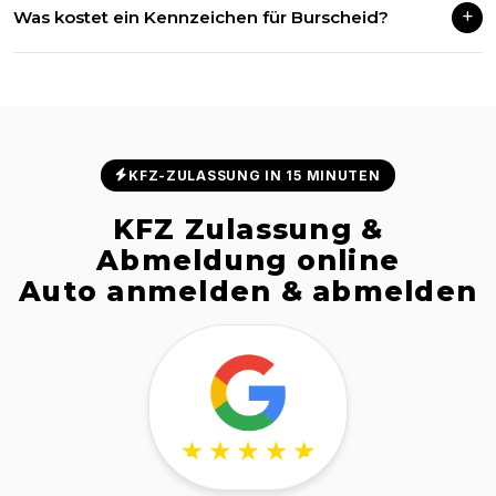
Was kostet ein Kennzeichen für Burscheid?
gültigen DIN-Norm und sind für alle deutschen
Zulassungsstellen zugelassen.
Ab 24,90 € inklusive Versandkosten. Wunschkennzeichen und
Sonderwünsche auf Anfrage.
KFZ-ZULASSUNG IN 15 MINUTEN
KFZ Zulassung &
Abmeldung online
Auto anmelden & abmelden