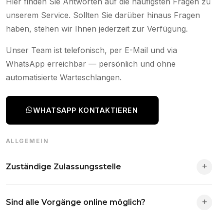
Hier finden Sie Antworten auf die häufigsten Fragen zu
unserem Service. Sollten Sie darüber hinaus Fragen
haben, stehen wir Ihnen jederzeit zur Verfügung.
Unser Team ist telefonisch, per E-Mail und via
WhatsApp erreichbar — persönlich und ohne
automatisierte Warteschlangen.
WHATSAPP KONTAKTIEREN
ALLGEMEIN
Zuständige Zulassungsstelle
Die Zuständigkeit richtet sich nach deinem Wohnsitz. Der
Sind alle Vorgänge online möglich?
Antrag wird automatisch an die richtige Stelle weitergeleitet.