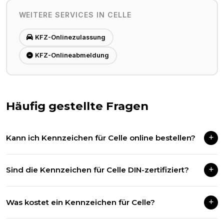
WEITERE SERVICES IN
CELLE
KFZ-Onlinezulassung
KFZ-Onlineabmeldung
Häufig gestellte Fragen
Kann ich Kennzeichen für Celle online bestellen?
Ja! Wir liefern Kfz-Kennzeichen für alle deutschen
Sind die Kennzeichen für Celle DIN-zertifiziert?
Zulassungsbezirke, inklusive Celle, per DHL in 1–3 Werktagen.
Selbstverständlich. Alle unsere Kennzeichen entsprechen der
Was kostet ein Kennzeichen für Celle?
gültigen DIN-Norm und sind für alle deutschen
Zulassungsstellen zugelassen.