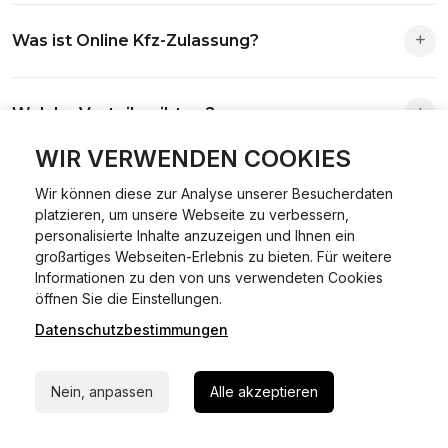
Fast alle Vorgänge sind online machbar. Ausnahme:
Was ist Online Kfz-Zulassung?
Abmeldungen für Fahrzeuge mit Erstzulassung vor dem
01.01.2015.
Ein Internetverfahren, mit dem du Fahrzeuge anmelden,
Welche Vorteile gibt es?
ummelden oder abmelden kannst – inklusive Dateneingabe,
Dokumentprüfung und Bezahlung.
WIR VERWENDEN COOKIES
Zeitersparnis, flexible Durchführung, kein Besuch der
Welche Unterlagen werden benötigt?
Behörde notwendig.
Wir können diese zur Analyse unserer Besucherdaten
platzieren, um unsere Webseite zu verbessern,
Fahrzeugbrief, Fahrzeugschein, Ausweis oder Reisepass,
personalisierte Inhalte anzuzeigen und Ihnen ein
großartiges Webseiten-Erlebnis zu bieten. Für weitere
Wie sicher ist das Verfahren?
Versicherungsnachweis, falls erforderlich TÜV-Bericht.
Informationen zu den von uns verwendeten Cookies
24/7 Hilfe Whatsapp
öffnen Sie die Einstellungen.
Die Prozesse laufen über gesicherte Verbindungen mit
Kann ich mein Fahrzeug online ummelden oder
Datenschutzbestimmungen
Jetzt starten
Identitätsprüfung.
abmelden?
Nein, anpassen
Alle akzeptieren
In den meisten Fällen möglich.
Wie lange dauert die Bearbeitung?