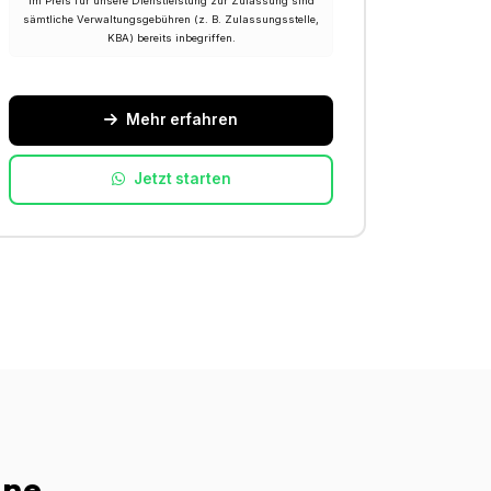
Im Preis für unsere Dienstleistung zur Zulassung sind
sämtliche Verwaltungsgebühren (z. B. Zulassungsstelle,
KBA) bereits inbegriffen.
Mehr erfahren
Jetzt starten
ine