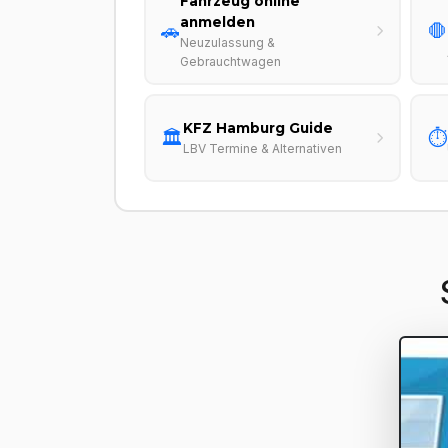
Fahrzeug online
anmelden
🚗
🛑
Neuzulassung &
Gebrauchtwagen
KFZ Hamburg Guide
🏛️
⏱️
LBV Termine & Alternativen