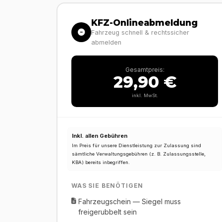
KFZ-Onlineabmeldung
Fahrzeug schnell & rechtssicher
abmelden
Gesamtpreis:
29,90 €
inkl. MwSt.
Inkl. allen Gebühren
Im Preis für unsere Dienstleistung zur Zulassung sind
sämtliche Verwaltungsgebühren (z. B. Zulassungsstelle,
KBA) bereits inbegriffen.
WAS SIE BENÖTIGEN
Fahrzeugschein — Siegel muss
freigerubbelt sein