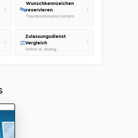
Wunschkennzeichen
🔤
reservieren
Traumkombination sichern
Zulassungsdienst
⚖️
Vergleich
Online vs. analog
s