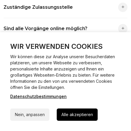
Zuständige Zulassungsstelle
Die Zuständigkeit richtet sich nach deinem Wohnsitz. Der
Sind alle Vorgänge online möglich?
Antrag wird automatisch an die richtige Stelle weitergeleitet.
Fast alle Vorgänge sind online machbar. Ausnahme:
WIR VERWENDEN COOKIES
Was ist Online Kfz-Zulassung?
Abmeldungen für Fahrzeuge mit Erstzulassung vor dem
Wir können diese zur Analyse unserer Besucherdaten
01.01.2015.
platzieren, um unsere Webseite zu verbessern,
Ein Internetverfahren, mit dem du Fahrzeuge anmelden,
personalisierte Inhalte anzuzeigen und Ihnen ein
Welche Vorteile gibt es?
ummelden oder abmelden kannst – inklusive Dateneingabe,
großartiges Webseiten-Erlebnis zu bieten. Für weitere
Dokumentprüfung und Bezahlung.
Informationen zu den von uns verwendeten Cookies
24/7 Hilfe Whatsapp
Zeitersparnis, flexible Durchführung, kein Besuch der
öffnen Sie die Einstellungen.
Welche Unterlagen werden benötigt?
Behörde notwendig.
Datenschutzbestimmungen
Jetzt starten
Fahrzeugbrief, Fahrzeugschein, Ausweis oder Reisepass,
Wie sicher ist das Verfahren?
Nein, anpassen
Alle akzeptieren
Versicherungsnachweis, falls erforderlich TÜV-Bericht.
Die Prozesse laufen über gesicherte Verbindungen mit