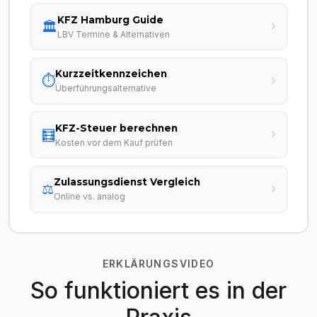
KFZ Hamburg Guide
🏛️
LBV Termine & Alternativen
Kurzzeitkennzeichen
⏱️
Überführungsalternative
KFZ-Steuer berechnen
🧮
Kosten vor dem Kauf prüfen
Zulassungsdienst Vergleich
⚖️
Online vs. analog
ERKLÄRUNGSVIDEO
So funktioniert es in der