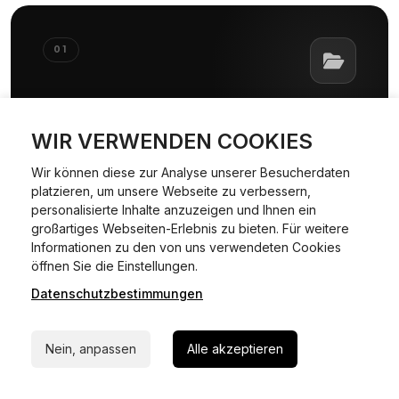
01
01
WIR VERWENDEN COOKIES
Dokumente & Unterlagen
bereitstellen
Wir können diese zur Analyse unserer Besucherdaten
platzieren, um unsere Webseite zu verbessern,
Dokumente & Unterlagen
personalisierte Inhalte anzuzeigen und Ihnen ein
großartiges Webseiten-Erlebnis zu bieten. Für weitere
Informationen zu den von uns verwendeten Cookies
24/7 Hilfe Whatsapp
öffnen Sie die Einstellungen.
Datenschutzbestimmungen
Jetzt starten
Nein, anpassen
Alle akzeptieren
SCHRITT
02
Daten einfach per WhatsApp