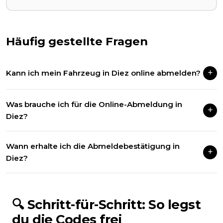
Häufig gestellte Fragen
Kann ich mein Fahrzeug in Diez online abmelden?
Ja, wenn Ihr Fahrzeug ab dem 01.01.2015 zugelassen wurde.
Was brauche ich für die Online-Abmeldung in
Wir erledigen die Abmeldung vollständig digital für Sie.
Diez?
Den Fahrzeugschein (ZB Teil I) mit freigerubbeltom Siegel
Wann erhalte ich die Abmeldebestätigung in
sowie beide Kennzeichen mit sichtbaren Sicherheitscodes.
Diez?
In der Regel sofort nach erfolgreicher Bearbeitung per E-Mail.
Auf Wunsch auch per Post.
🔍 Schritt-für-Schritt: So legst
du die Codes frei