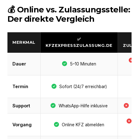
💰 Online vs. Zulassungsstelle:
Der direkte Vergleich
✅
MERKMAL
KFZEXPRESSZULASSUNG.DE
ZULAS
S
Dauer
5–10 Minuten
Termin
Sofort (24/7 erreichbar)
Support
WhatsApp-Hilfe inklusive
Nie
B
Vorgang
Online KFZ abmelden
P