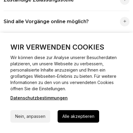
Die Zuständigkeit richtet sich nach deinem Wohnsitz. Der
Sind alle Vorgänge online möglich?
Antrag wird automatisch an die richtige Stelle weitergeleitet.
Fast alle Vorgänge sind online machbar. Ausnahme:
Was ist Online Kfz-Zulassung?
Abmeldungen für Fahrzeuge mit Erstzulassung vor dem
WIR VERWENDEN COOKIES
01.01.2015.
Wir können diese zur Analyse unserer Besucherdaten
Ein Internetverfahren, mit dem du Fahrzeuge anmelden,
platzieren, um unsere Webseite zu verbessern,
Welche Vorteile gibt es?
ummelden oder abmelden kannst – inklusive Dateneingabe,
personalisierte Inhalte anzuzeigen und Ihnen ein
Dokumentprüfung und Bezahlung.
großartiges Webseiten-Erlebnis zu bieten. Für weitere
Zeitersparnis, flexible Durchführung, kein Besuch der
Informationen zu den von uns verwendeten Cookies
Welche Unterlagen werden benötigt?
24/7 Hilfe Whatsapp
Behörde notwendig.
öffnen Sie die Einstellungen.
Datenschutzbestimmungen
Jetzt starten
Fahrzeugbrief, Fahrzeugschein, Ausweis oder Reisepass,
Wie sicher ist das Verfahren?
Versicherungsnachweis, falls erforderlich TÜV-Bericht.
Nein, anpassen
Alle akzeptieren
Die Prozesse laufen über gesicherte Verbindungen mit
Kann ich mein Fahrzeug online ummelden oder
Identitätsprüfung.