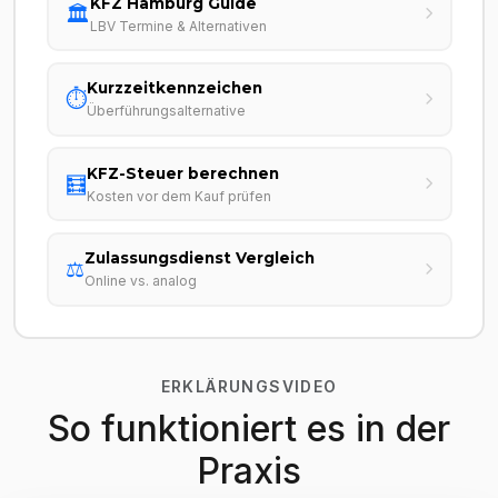
KFZ Hamburg Guide
🏛️
LBV Termine & Alternativen
Kurzzeitkennzeichen
⏱️
Überführungsalternative
KFZ-Steuer berechnen
🧮
Kosten vor dem Kauf prüfen
Zulassungsdienst Vergleich
⚖️
Online vs. analog
ERKLÄRUNGSVIDEO
So funktioniert es in der
Praxis