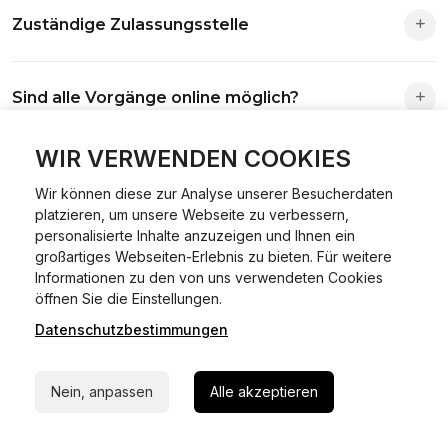
Zuständige Zulassungsstelle
Die Zuständigkeit richtet sich nach deinem Wohnsitz. Der
Sind alle Vorgänge online möglich?
Antrag wird automatisch an die richtige Stelle weitergeleitet.
Fast alle Vorgänge sind online machbar. Ausnahme:
WIR VERWENDEN COOKIES
Was ist Online Kfz-Zulassung?
Abmeldungen für Fahrzeuge mit Erstzulassung vor dem
Wir können diese zur Analyse unserer Besucherdaten
01.01.2015.
platzieren, um unsere Webseite zu verbessern,
Ein Internetverfahren, mit dem du Fahrzeuge anmelden,
personalisierte Inhalte anzuzeigen und Ihnen ein
Welche Vorteile gibt es?
ummelden oder abmelden kannst – inklusive Dateneingabe,
großartiges Webseiten-Erlebnis zu bieten. Für weitere
Dokumentprüfung und Bezahlung.
Informationen zu den von uns verwendeten Cookies
24/7 Hilfe Whatsapp
Zeitersparnis, flexible Durchführung, kein Besuch der
öffnen Sie die Einstellungen.
Welche Unterlagen werden benötigt?
Behörde notwendig.
Datenschutzbestimmungen
Jetzt starten
Fahrzeugbrief, Fahrzeugschein, Ausweis oder Reisepass,
Wie sicher ist das Verfahren?
Nein, anpassen
Alle akzeptieren
Versicherungsnachweis, falls erforderlich TÜV-Bericht.
Die Prozesse laufen über gesicherte Verbindungen mit