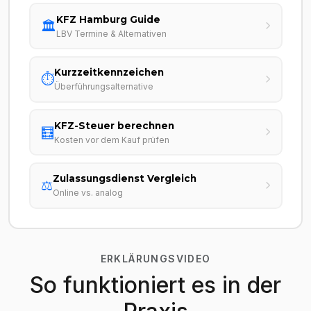
KFZ Hamburg Guide
🏛️
LBV Termine & Alternativen
Kurzzeitkennzeichen
⏱️
Überführungsalternative
KFZ-Steuer berechnen
🧮
Kosten vor dem Kauf prüfen
Zulassungsdienst Vergleich
⚖️
Online vs. analog
ERKLÄRUNGSVIDEO
So funktioniert es in der