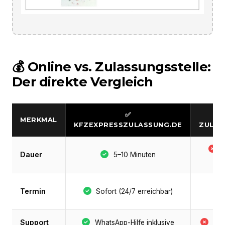
💰 Online vs. Zulassungsstelle:
Der direkte Vergleich
✅
MERKMAL
KFZEXPRESSZULASSUNG.DE
ZULAS
S
Dauer
5–10 Minuten
Termin
Sofort (24/7 erreichbar)
Support
WhatsApp-Hilfe inklusive
Nie