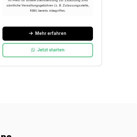
Im Preis für unsere Dienstleistung zur Zulassung sind
sämtliche Verwaltungsgebühren (z. B. Zulassungsstelle,
KBA) bereits inbegriffen.
Mehr erfahren
Jetzt starten
ine