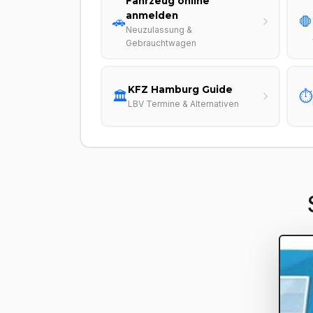
Fahrzeug online
anmelden
🚗
🛑
Neuzulassung &
Gebrauchtwagen
KFZ Hamburg Guide
🏛️
⏱️
LBV Termine & Alternativen