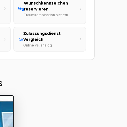
Wunschkennzeichen
🔤
reservieren
Traumkombination sichern
Zulassungsdienst
⚖️
Vergleich
Online vs. analog
s