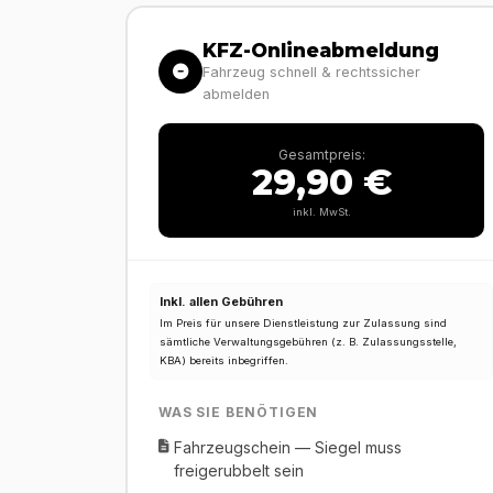
KFZ-Onlineabmeldung
Fahrzeug schnell & rechtssicher
abmelden
Gesamtpreis:
29,90 €
inkl. MwSt.
Inkl. allen Gebühren
Im Preis für unsere Dienstleistung zur Zulassung sind
sämtliche Verwaltungsgebühren (z. B. Zulassungsstelle,
KBA) bereits inbegriffen.
WAS SIE BENÖTIGEN
Fahrzeugschein — Siegel muss
freigerubbelt sein