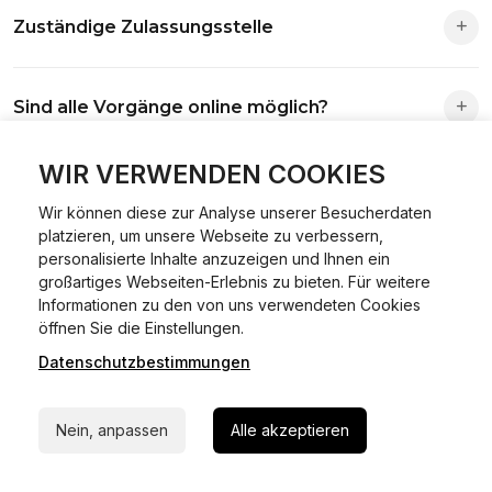
Zuständige Zulassungsstelle
Die Zuständigkeit richtet sich nach deinem Wohnsitz. Der
Sind alle Vorgänge online möglich?
Antrag wird automatisch an die richtige Stelle weitergeleitet.
Fast alle Vorgänge sind online machbar. Ausnahme:
WIR VERWENDEN COOKIES
Was ist Online Kfz-Zulassung?
Abmeldungen für Fahrzeuge mit Erstzulassung vor dem
Wir können diese zur Analyse unserer Besucherdaten
01.01.2015.
platzieren, um unsere Webseite zu verbessern,
Ein Internetverfahren, mit dem du Fahrzeuge anmelden,
personalisierte Inhalte anzuzeigen und Ihnen ein
Welche Vorteile gibt es?
ummelden oder abmelden kannst – inklusive Dateneingabe,
großartiges Webseiten-Erlebnis zu bieten. Für weitere
Dokumentprüfung und Bezahlung.
Informationen zu den von uns verwendeten Cookies
24/7 Hilfe Whatsapp
Zeitersparnis, flexible Durchführung, kein Besuch der
öffnen Sie die Einstellungen.
Welche Unterlagen werden benötigt?
Behörde notwendig.
Datenschutzbestimmungen
Jetzt starten
Fahrzeugbrief, Fahrzeugschein, Ausweis oder Reisepass,
Wie sicher ist das Verfahren?
Nein, anpassen
Alle akzeptieren
Versicherungsnachweis, falls erforderlich TÜV-Bericht.
Die Prozesse laufen über gesicherte Verbindungen mit