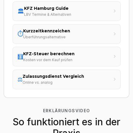
KFZ Hamburg Guide
🏛️
LBV Termine & Alternativen
Kurzzeitkennzeichen
⏱️
Überführungsalternative
KFZ-Steuer berechnen
🧮
Kosten vor dem Kauf prüfen
Zulassungsdienst Vergleich
⚖️
Online vs. analog
ERKLÄRUNGSVIDEO
So funktioniert es in der