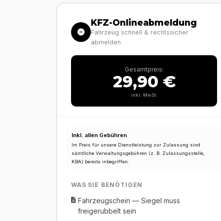
KFZ-Onlineabmeldung
Fahrzeug schnell & rechtssicher
abmelden
Gesamtpreis:
29,90 €
inkl. MwSt.
Inkl. allen Gebühren
Im Preis für unsere Dienstleistung zur Zulassung sind
sämtliche Verwaltungsgebühren (z. B. Zulassungsstelle,
KBA) bereits inbegriffen.
WAS SIE BENÖTIGEN
Fahrzeugschein — Siegel muss
freigerubbelt sein