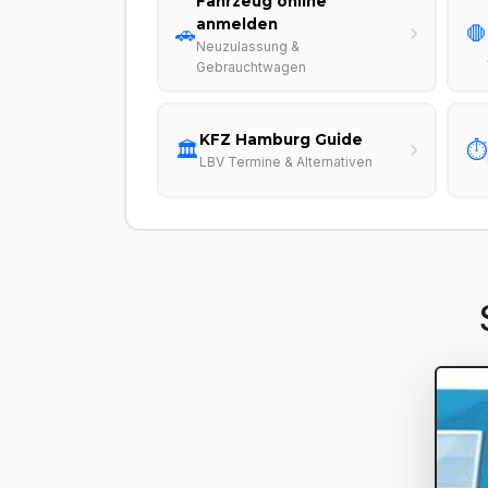
Fahrzeug online
anmelden
🚗
🛑
Neuzulassung &
Gebrauchtwagen
KFZ Hamburg Guide
🏛️
⏱️
LBV Termine & Alternativen