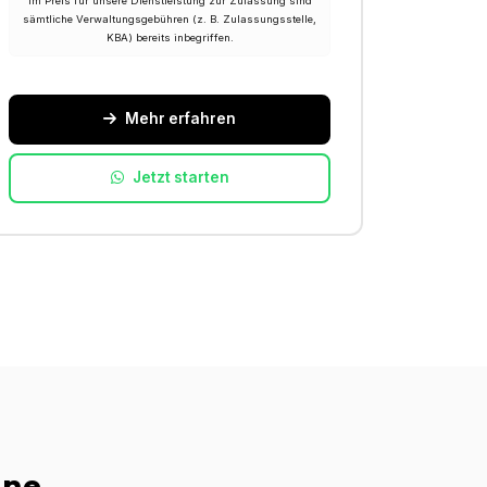
Im Preis für unsere Dienstleistung zur Zulassung sind
sämtliche Verwaltungsgebühren (z. B. Zulassungsstelle,
KBA) bereits inbegriffen.
Mehr erfahren
Jetzt starten
ine