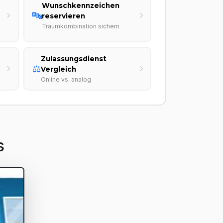
Wunschkennzeichen
🔤
reservieren
Traumkombination sichern
Zulassungsdienst
⚖️
Vergleich
Online vs. analog
s