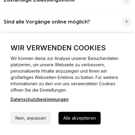
Die Zuständigkeit richtet sich nach deinem Wohnsitz. Der
Sind alle Vorgänge online möglich?
Antrag wird automatisch an die richtige Stelle weitergeleitet.
Fast alle Vorgänge sind online machbar. Ausnahme:
Was ist Online Kfz-Zulassung?
Abmeldungen für Fahrzeuge mit Erstzulassung vor dem
WIR VERWENDEN COOKIES
01.01.2015.
Wir können diese zur Analyse unserer Besucherdaten
Ein Internetverfahren, mit dem du Fahrzeuge anmelden,
platzieren, um unsere Webseite zu verbessern,
Welche Vorteile gibt es?
ummelden oder abmelden kannst – inklusive Dateneingabe,
personalisierte Inhalte anzuzeigen und Ihnen ein
Dokumentprüfung und Bezahlung.
großartiges Webseiten-Erlebnis zu bieten. Für weitere
Zeitersparnis, flexible Durchführung, kein Besuch der
Informationen zu den von uns verwendeten Cookies
Welche Unterlagen werden benötigt?
24/7 Hilfe Whatsapp
Behörde notwendig.
öffnen Sie die Einstellungen.
Datenschutzbestimmungen
Jetzt starten
Fahrzeugbrief, Fahrzeugschein, Ausweis oder Reisepass,
Wie sicher ist das Verfahren?
Versicherungsnachweis, falls erforderlich TÜV-Bericht.
Nein, anpassen
Alle akzeptieren
Die Prozesse laufen über gesicherte Verbindungen mit
Kann ich mein Fahrzeug online ummelden oder
Identitätsprüfung.