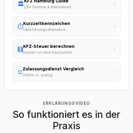
KFZ Hamburg Guide
🏛️
LBV Termine & Alternativen
Kurzzeitkennzeichen
⏱️
Überführungsalternative
KFZ-Steuer berechnen
🧮
Kosten vor dem Kauf prüfen
Zulassungsdienst Vergleich
⚖️
Online vs. analog
ERKLÄRUNGSVIDEO
So funktioniert es in der
Praxis