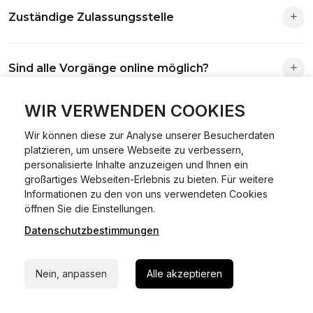
Zuständige Zulassungsstelle
Die Zuständigkeit richtet sich nach deinem Wohnsitz. Der
Sind alle Vorgänge online möglich?
Antrag wird automatisch an die richtige Stelle weitergeleitet.
Fast alle Vorgänge sind online machbar. Ausnahme:
WIR VERWENDEN COOKIES
Was ist Online Kfz-Zulassung?
Abmeldungen für Fahrzeuge mit Erstzulassung vor dem
Wir können diese zur Analyse unserer Besucherdaten
01.01.2015.
platzieren, um unsere Webseite zu verbessern,
Ein Internetverfahren, mit dem du Fahrzeuge anmelden,
personalisierte Inhalte anzuzeigen und Ihnen ein
Welche Vorteile gibt es?
ummelden oder abmelden kannst – inklusive Dateneingabe,
großartiges Webseiten-Erlebnis zu bieten. Für weitere
Dokumentprüfung und Bezahlung.
Informationen zu den von uns verwendeten Cookies
24/7 Hilfe Whatsapp
Zeitersparnis, flexible Durchführung, kein Besuch der
öffnen Sie die Einstellungen.
Welche Unterlagen werden benötigt?
Behörde notwendig.
Datenschutzbestimmungen
Jetzt starten
Fahrzeugbrief, Fahrzeugschein, Ausweis oder Reisepass,
Wie sicher ist das Verfahren?
Nein, anpassen
Alle akzeptieren
Versicherungsnachweis, falls erforderlich TÜV-Bericht.
Die Prozesse laufen über gesicherte Verbindungen mit