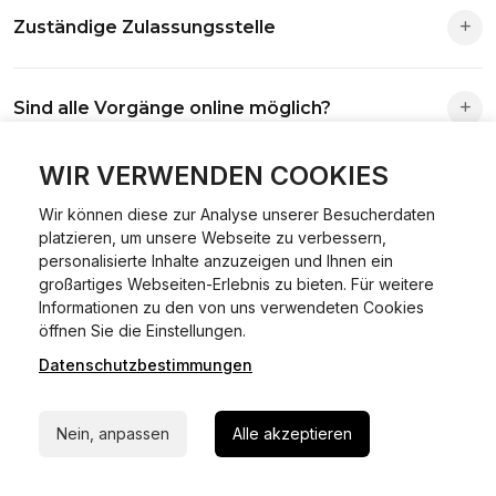
Zuständige Zulassungsstelle
Die Zuständigkeit richtet sich nach deinem Wohnsitz. Der
Sind alle Vorgänge online möglich?
Antrag wird automatisch an die richtige Stelle weitergeleitet.
Fast alle Vorgänge sind online machbar. Ausnahme:
WIR VERWENDEN COOKIES
Was ist Online Kfz-Zulassung?
Abmeldungen für Fahrzeuge mit Erstzulassung vor dem
Wir können diese zur Analyse unserer Besucherdaten
01.01.2015.
platzieren, um unsere Webseite zu verbessern,
Ein Internetverfahren, mit dem du Fahrzeuge anmelden,
personalisierte Inhalte anzuzeigen und Ihnen ein
Welche Vorteile gibt es?
ummelden oder abmelden kannst – inklusive Dateneingabe,
großartiges Webseiten-Erlebnis zu bieten. Für weitere
Dokumentprüfung und Bezahlung.
Informationen zu den von uns verwendeten Cookies
24/7 Hilfe Whatsapp
Zeitersparnis, flexible Durchführung, kein Besuch der
öffnen Sie die Einstellungen.
Welche Unterlagen werden benötigt?
Behörde notwendig.
Datenschutzbestimmungen
Jetzt starten
Fahrzeugbrief, Fahrzeugschein, Ausweis oder Reisepass,
Wie sicher ist das Verfahren?
Nein, anpassen
Alle akzeptieren
Versicherungsnachweis, falls erforderlich TÜV-Bericht.
Die Prozesse laufen über gesicherte Verbindungen mit