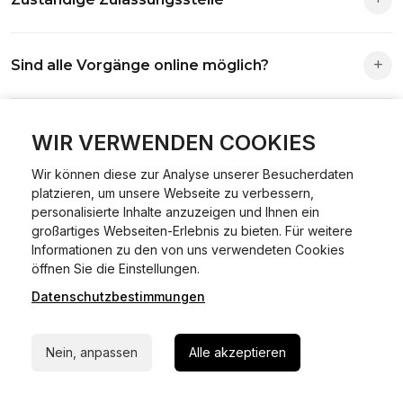
Die Zuständigkeit richtet sich nach deinem Wohnsitz. Der
Sind alle Vorgänge online möglich?
Antrag wird automatisch an die richtige Stelle weitergeleitet.
Fast alle Vorgänge sind online machbar. Ausnahme:
Was ist Online Kfz-Zulassung?
Abmeldungen für Fahrzeuge mit Erstzulassung vor dem
WIR VERWENDEN COOKIES
01.01.2015.
Wir können diese zur Analyse unserer Besucherdaten
Ein Internetverfahren, mit dem du Fahrzeuge anmelden,
platzieren, um unsere Webseite zu verbessern,
Welche Vorteile gibt es?
ummelden oder abmelden kannst – inklusive Dateneingabe,
personalisierte Inhalte anzuzeigen und Ihnen ein
Dokumentprüfung und Bezahlung.
großartiges Webseiten-Erlebnis zu bieten. Für weitere
Zeitersparnis, flexible Durchführung, kein Besuch der
Informationen zu den von uns verwendeten Cookies
Welche Unterlagen werden benötigt?
24/7 Hilfe Whatsapp
Behörde notwendig.
öffnen Sie die Einstellungen.
Datenschutzbestimmungen
Jetzt starten
Fahrzeugbrief, Fahrzeugschein, Ausweis oder Reisepass,
Wie sicher ist das Verfahren?
Versicherungsnachweis, falls erforderlich TÜV-Bericht.
Nein, anpassen
Alle akzeptieren
Die Prozesse laufen über gesicherte Verbindungen mit
Kann ich mein Fahrzeug online ummelden oder
Identitätsprüfung.