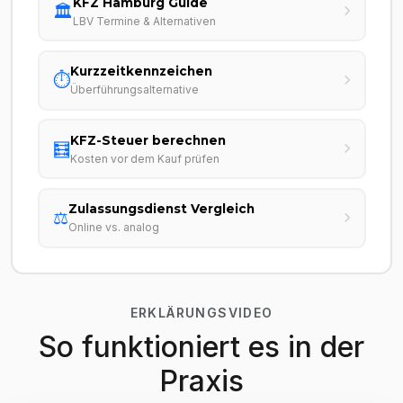
KFZ Hamburg Guide
🏛️
LBV Termine & Alternativen
Kurzzeitkennzeichen
⏱️
Überführungsalternative
KFZ-Steuer berechnen
🧮
Kosten vor dem Kauf prüfen
Zulassungsdienst Vergleich
⚖️
Online vs. analog
ERKLÄRUNGSVIDEO
So funktioniert es in der
Praxis