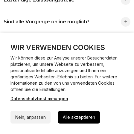
Die Zuständigkeit richtet sich nach deinem Wohnsitz. Der
Sind alle Vorgänge online möglich?
Antrag wird automatisch an die richtige Stelle weitergeleitet.
Fast alle Vorgänge sind online machbar. Ausnahme:
Was ist Online Kfz-Zulassung?
Abmeldungen für Fahrzeuge mit Erstzulassung vor dem
WIR VERWENDEN COOKIES
01.01.2015.
Wir können diese zur Analyse unserer Besucherdaten
Ein Internetverfahren, mit dem du Fahrzeuge anmelden,
platzieren, um unsere Webseite zu verbessern,
Welche Vorteile gibt es?
ummelden oder abmelden kannst – inklusive Dateneingabe,
personalisierte Inhalte anzuzeigen und Ihnen ein
Dokumentprüfung und Bezahlung.
großartiges Webseiten-Erlebnis zu bieten. Für weitere
Zeitersparnis, flexible Durchführung, kein Besuch der
Informationen zu den von uns verwendeten Cookies
Welche Unterlagen werden benötigt?
24/7 Hilfe Whatsapp
Behörde notwendig.
öffnen Sie die Einstellungen.
Datenschutzbestimmungen
Jetzt starten
Fahrzeugbrief, Fahrzeugschein, Ausweis oder Reisepass,
Wie sicher ist das Verfahren?
Versicherungsnachweis, falls erforderlich TÜV-Bericht.
Nein, anpassen
Alle akzeptieren
Die Prozesse laufen über gesicherte Verbindungen mit
Kann ich mein Fahrzeug online ummelden oder
Identitätsprüfung.