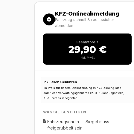
KFZ-Onlineabmeldung
Fahrzeug schnell & rechtssicher
abmelden
Gesamtpreis:
29,90 €
inkl. MwSt.
Inkl. allen Gebühren
Im Preis für unsere Dienstleistung zur Zulassung sind
sämtliche Verwaltungsgebühren (z. B. Zulassungsstelle,
KBA) bereits inbegriffen.
WAS SIE BENÖTIGEN
Fahrzeugschein — Siegel muss
freigerubbelt sein