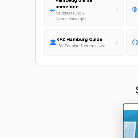
Fahrzeug online
anmelden
🚗
🛑
Neuzulassung &
Gebrauchtwagen
KFZ Hamburg Guide
🏛️
⏱️
LBV Termine & Alternativen