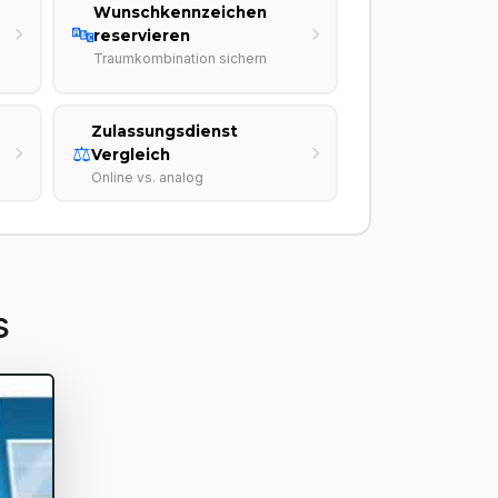
Wunschkennzeichen
🔤
reservieren
Traumkombination sichern
Zulassungsdienst
⚖️
Vergleich
Online vs. analog
s