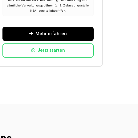
Im Preis für unsere Dienstleistung zur Zulassung sind
sämtliche Verwaltungsgebühren (z. B. Zulassungsstelle,
KBA) bereits inbegriffen.
Mehr erfahren
Jetzt starten
ine