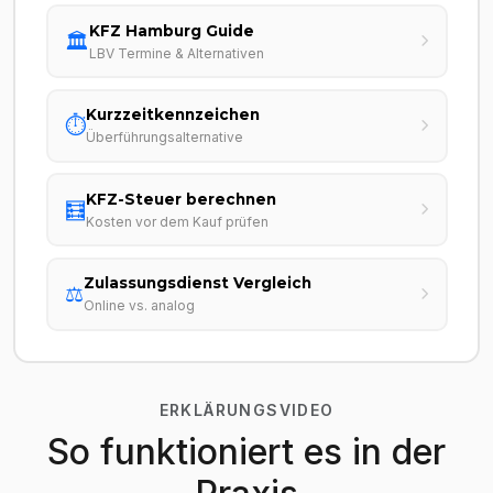
KFZ Hamburg Guide
🏛️
LBV Termine & Alternativen
Kurzzeitkennzeichen
⏱️
Überführungsalternative
KFZ-Steuer berechnen
🧮
Kosten vor dem Kauf prüfen
Zulassungsdienst Vergleich
⚖️
Online vs. analog
ERKLÄRUNGSVIDEO
So funktioniert es in der