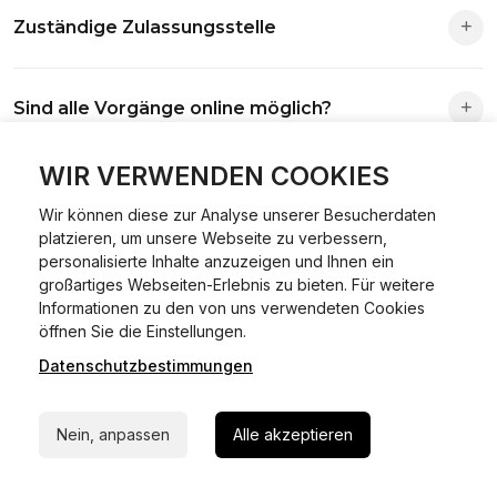
Zuständige Zulassungsstelle
Die Zuständigkeit richtet sich nach deinem Wohnsitz. Der
Sind alle Vorgänge online möglich?
Antrag wird automatisch an die richtige Stelle weitergeleitet.
Fast alle Vorgänge sind online machbar. Ausnahme:
WIR VERWENDEN COOKIES
Was ist Online Kfz-Zulassung?
Abmeldungen für Fahrzeuge mit Erstzulassung vor dem
Wir können diese zur Analyse unserer Besucherdaten
01.01.2015.
platzieren, um unsere Webseite zu verbessern,
Ein Internetverfahren, mit dem du Fahrzeuge anmelden,
personalisierte Inhalte anzuzeigen und Ihnen ein
Welche Vorteile gibt es?
ummelden oder abmelden kannst – inklusive Dateneingabe,
großartiges Webseiten-Erlebnis zu bieten. Für weitere
Dokumentprüfung und Bezahlung.
Informationen zu den von uns verwendeten Cookies
24/7 Hilfe Whatsapp
Zeitersparnis, flexible Durchführung, kein Besuch der
öffnen Sie die Einstellungen.
Welche Unterlagen werden benötigt?
Behörde notwendig.
Datenschutzbestimmungen
Jetzt starten
Fahrzeugbrief, Fahrzeugschein, Ausweis oder Reisepass,
Wie sicher ist das Verfahren?
Nein, anpassen
Alle akzeptieren
Versicherungsnachweis, falls erforderlich TÜV-Bericht.
Die Prozesse laufen über gesicherte Verbindungen mit