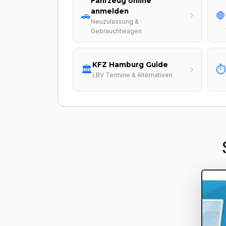
Fahrzeug online
anmelden
🚗
🛑
Neuzulassung &
Gebrauchtwagen
KFZ Hamburg Guide
🏛️
⏱️
LBV Termine & Alternativen