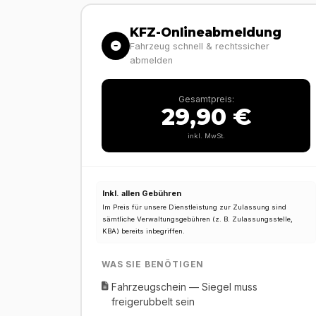
KFZ-Onlineabmeldung
Fahrzeug schnell & rechtssicher
abmelden
Gesamtpreis:
29,90 €
inkl. MwSt.
Inkl. allen Gebühren
Im Preis für unsere Dienstleistung zur Zulassung sind
sämtliche Verwaltungsgebühren (z. B. Zulassungsstelle,
KBA) bereits inbegriffen.
WAS SIE BENÖTIGEN
Fahrzeugschein — Siegel muss
freigerubbelt sein