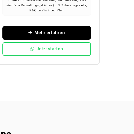
Im Preis für unsere Dienstleistung zur Zulassung sind
sämtliche Verwaltungsgebühren (z. B. Zulassungsstelle,
KBA) bereits inbegriffen.
Mehr erfahren
Jetzt starten
ine