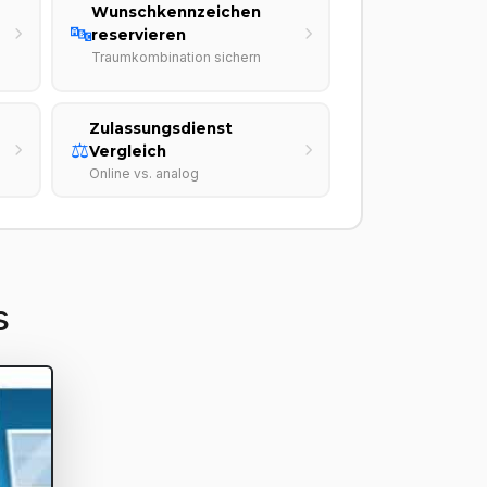
Wunschkennzeichen
🔤
reservieren
Traumkombination sichern
Zulassungsdienst
⚖️
Vergleich
Online vs. analog
s