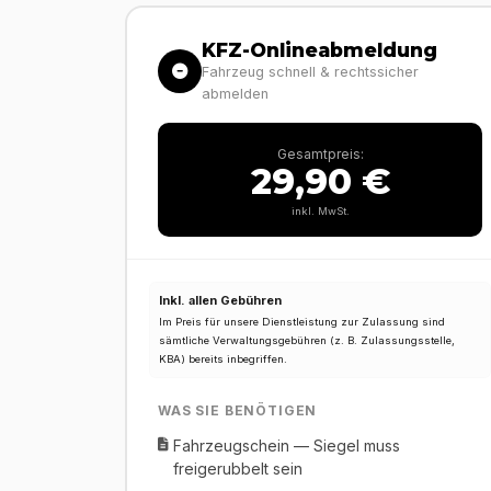
KFZ-Onlineabmeldung
Fahrzeug schnell & rechtssicher
abmelden
Gesamtpreis:
29,90 €
inkl. MwSt.
Inkl. allen Gebühren
Im Preis für unsere Dienstleistung zur Zulassung sind
sämtliche Verwaltungsgebühren (z. B. Zulassungsstelle,
KBA) bereits inbegriffen.
WAS SIE BENÖTIGEN
Fahrzeugschein — Siegel muss
freigerubbelt sein