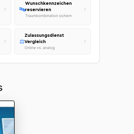
Wunschkennzeichen
🔤
reservieren
Traumkombination sichern
Zulassungsdienst
⚖️
Vergleich
Online vs. analog
s