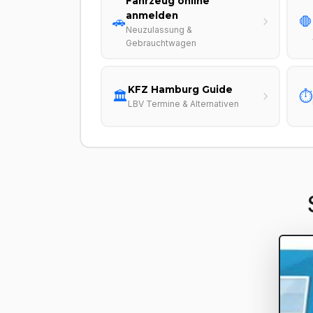
Fahrzeug online
anmelden
🚗
🛑
Neuzulassung &
Gebrauchtwagen
KFZ Hamburg Guide
🏛️
⏱️
LBV Termine & Alternativen