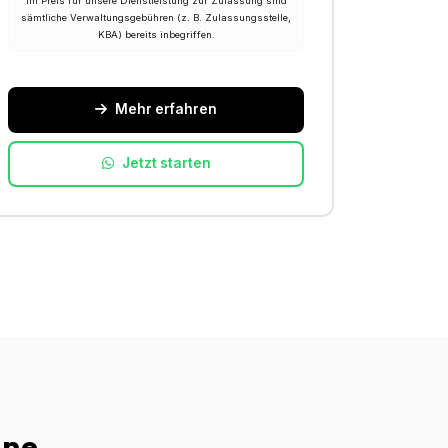
Im Preis für unsere Dienstleistung zur Zulassung sind
sämtliche Verwaltungsgebühren (z. B. Zulassungsstelle,
KBA) bereits inbegriffen.
Mehr erfahren
Jetzt starten
ine