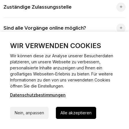
Zuständige Zulassungsstelle
Die Zuständigkeit richtet sich nach deinem Wohnsitz. Der
Sind alle Vorgänge online möglich?
Antrag wird automatisch an die richtige Stelle weitergeleitet.
Fast alle Vorgänge sind online machbar. Ausnahme:
WIR VERWENDEN COOKIES
Was ist Online Kfz-Zulassung?
Abmeldungen für Fahrzeuge mit Erstzulassung vor dem
Wir können diese zur Analyse unserer Besucherdaten
01.01.2015.
platzieren, um unsere Webseite zu verbessern,
Ein Internetverfahren, mit dem du Fahrzeuge anmelden,
personalisierte Inhalte anzuzeigen und Ihnen ein
Welche Vorteile gibt es?
ummelden oder abmelden kannst – inklusive Dateneingabe,
großartiges Webseiten-Erlebnis zu bieten. Für weitere
Dokumentprüfung und Bezahlung.
Informationen zu den von uns verwendeten Cookies
24/7 Hilfe Whatsapp
Zeitersparnis, flexible Durchführung, kein Besuch der
öffnen Sie die Einstellungen.
Welche Unterlagen werden benötigt?
Behörde notwendig.
Datenschutzbestimmungen
Jetzt starten
Fahrzeugbrief, Fahrzeugschein, Ausweis oder Reisepass,
Wie sicher ist das Verfahren?
Nein, anpassen
Alle akzeptieren
Versicherungsnachweis, falls erforderlich TÜV-Bericht.
Die Prozesse laufen über gesicherte Verbindungen mit