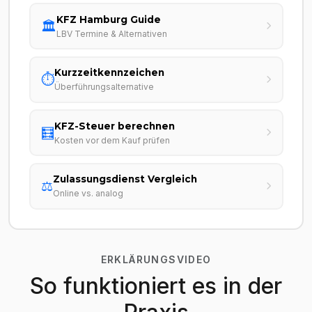
KFZ Hamburg Guide
🏛️
LBV Termine & Alternativen
Kurzzeitkennzeichen
⏱️
Überführungsalternative
KFZ-Steuer berechnen
🧮
Kosten vor dem Kauf prüfen
Zulassungsdienst Vergleich
⚖️
Online vs. analog
ERKLÄRUNGSVIDEO
So funktioniert es in der