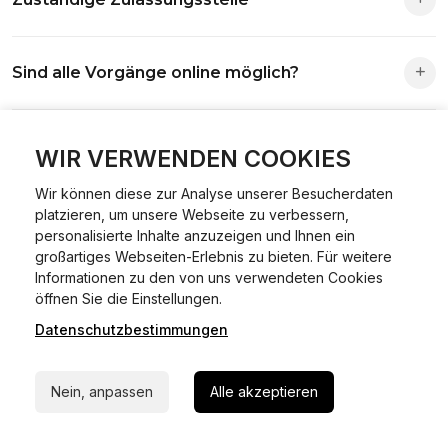
Die Zuständigkeit richtet sich nach deinem Wohnsitz. Der
Sind alle Vorgänge online möglich?
Antrag wird automatisch an die richtige Stelle weitergeleitet.
Fast alle Vorgänge sind online machbar. Ausnahme:
Was ist Online Kfz-Zulassung?
Abmeldungen für Fahrzeuge mit Erstzulassung vor dem
WIR VERWENDEN COOKIES
01.01.2015.
Wir können diese zur Analyse unserer Besucherdaten
Ein Internetverfahren, mit dem du Fahrzeuge anmelden,
platzieren, um unsere Webseite zu verbessern,
Welche Vorteile gibt es?
ummelden oder abmelden kannst – inklusive Dateneingabe,
personalisierte Inhalte anzuzeigen und Ihnen ein
Dokumentprüfung und Bezahlung.
großartiges Webseiten-Erlebnis zu bieten. Für weitere
Zeitersparnis, flexible Durchführung, kein Besuch der
Informationen zu den von uns verwendeten Cookies
Welche Unterlagen werden benötigt?
24/7 Hilfe Whatsapp
Behörde notwendig.
öffnen Sie die Einstellungen.
Datenschutzbestimmungen
Jetzt starten
Fahrzeugbrief, Fahrzeugschein, Ausweis oder Reisepass,
Wie sicher ist das Verfahren?
Versicherungsnachweis, falls erforderlich TÜV-Bericht.
Nein, anpassen
Alle akzeptieren
Die Prozesse laufen über gesicherte Verbindungen mit
Kann ich mein Fahrzeug online ummelden oder
Identitätsprüfung.