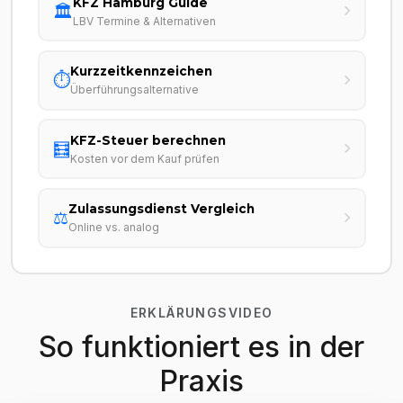
KFZ Hamburg Guide
🏛️
LBV Termine & Alternativen
Kurzzeitkennzeichen
⏱️
Überführungsalternative
KFZ-Steuer berechnen
🧮
Kosten vor dem Kauf prüfen
Zulassungsdienst Vergleich
⚖️
Online vs. analog
ERKLÄRUNGSVIDEO
So funktioniert es in der
Praxis