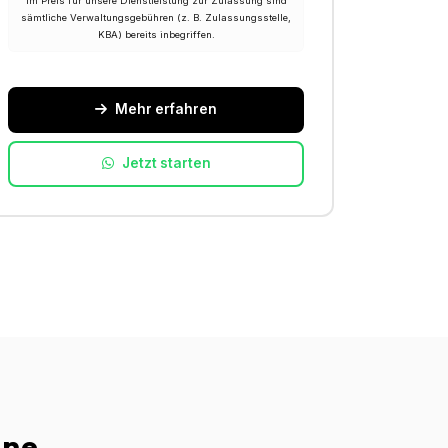
Im Preis für unsere Dienstleistung zur Zulassung sind
sämtliche Verwaltungsgebühren (z. B. Zulassungsstelle,
KBA) bereits inbegriffen.
Mehr erfahren
Jetzt starten
ine