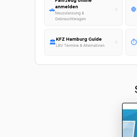
Fahrzeug online
anmelden
🚗
🛑
Neuzulassung &
Gebrauchtwagen
KFZ Hamburg Guide
🏛️
⏱️
LBV Termine & Alternativen