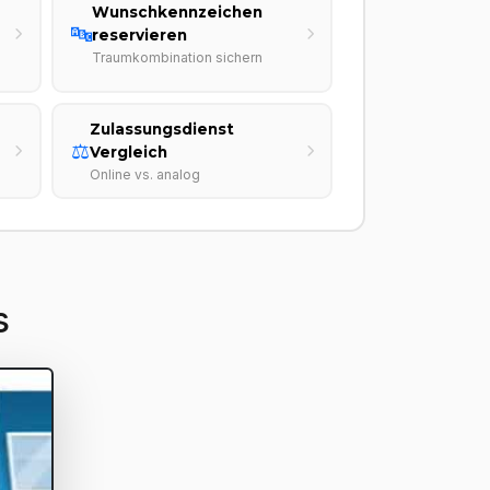
Wunschkennzeichen
🔤
reservieren
Traumkombination sichern
Zulassungsdienst
⚖️
Vergleich
Online vs. analog
s