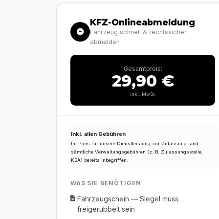
KFZ-Onlineabmeldung
Fahrzeug schnell & rechtssicher
abmelden
Gesamtpreis:
29,90 €
inkl. MwSt.
Inkl. allen Gebühren
Im Preis für unsere Dienstleistung zur Zulassung sind
sämtliche Verwaltungsgebühren (z. B. Zulassungsstelle,
KBA) bereits inbegriffen.
WAS SIE BENÖTIGEN
Fahrzeugschein — Siegel muss
freigerubbelt sein