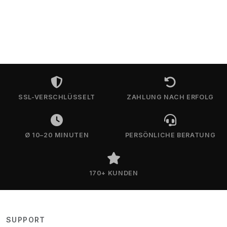
SSL-VERSCHLÜSSELT
ZAHLUNG NACH ERFOLG
Ø 10–20 MINUTEN
PERSÖNLICHE BERATUNG
170+ KUNDEN
SUPPORT