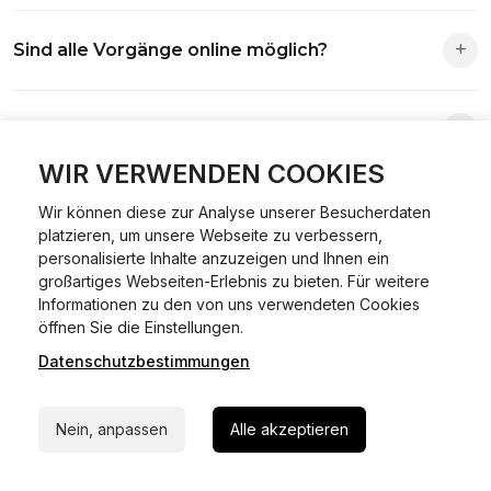
Die Zuständigkeit richtet sich nach deinem Wohnsitz. Der
Sind alle Vorgänge online möglich?
Antrag wird automatisch an die richtige Stelle weitergeleitet.
Fast alle Vorgänge sind online machbar. Ausnahme:
Was ist Online Kfz-Zulassung?
Abmeldungen für Fahrzeuge mit Erstzulassung vor dem
01.01.2015.
WIR VERWENDEN COOKIES
Ein Internetverfahren, mit dem du Fahrzeuge anmelden,
Welche Vorteile gibt es?
Wir können diese zur Analyse unserer Besucherdaten
ummelden oder abmelden kannst – inklusive Dateneingabe,
platzieren, um unsere Webseite zu verbessern,
Dokumentprüfung und Bezahlung.
personalisierte Inhalte anzuzeigen und Ihnen ein
Zeitersparnis, flexible Durchführung, kein Besuch der
großartiges Webseiten-Erlebnis zu bieten. Für weitere
Welche Unterlagen werden benötigt?
Behörde notwendig.
Informationen zu den von uns verwendeten Cookies
24/7 Hilfe Whatsapp
öffnen Sie die Einstellungen.
Fahrzeugbrief, Fahrzeugschein, Ausweis oder Reisepass,
Datenschutzbestimmungen
Jetzt starten
Wie sicher ist das Verfahren?
Versicherungsnachweis, falls erforderlich TÜV-Bericht.
Die Prozesse laufen über gesicherte Verbindungen mit
Nein, anpassen
Alle akzeptieren
Kann ich mein Fahrzeug online ummelden oder
Identitätsprüfung.
abmelden?