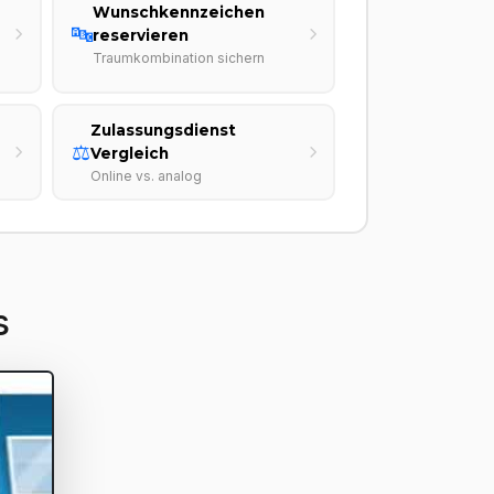
Wunschkennzeichen
🔤
reservieren
Traumkombination sichern
Zulassungsdienst
⚖️
Vergleich
Online vs. analog
s