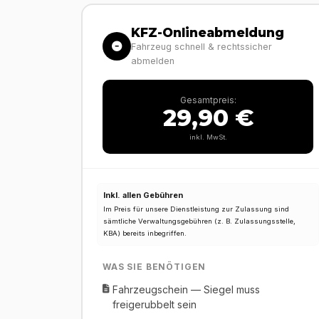
KFZ-Onlineabmeldung
Fahrzeug schnell & rechtssicher
abmelden
Gesamtpreis:
29,90 €
inkl. MwSt.
Inkl. allen Gebühren
Im Preis für unsere Dienstleistung zur Zulassung sind
sämtliche Verwaltungsgebühren (z. B. Zulassungsstelle,
KBA) bereits inbegriffen.
WAS SIE BENÖTIGEN
Fahrzeugschein — Siegel muss
freigerubbelt sein