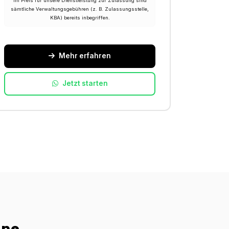
Im Preis für unsere Dienstleistung zur Zulassung sind
sämtliche Verwaltungsgebühren (z. B. Zulassungsstelle,
KBA) bereits inbegriffen.
Mehr erfahren
Jetzt starten
ine