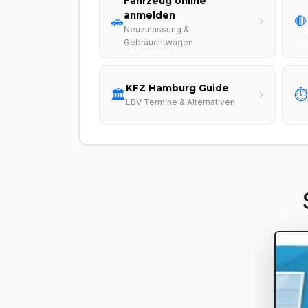
Fahrzeug online
anmelden
🚗
🛑
Neuzulassung &
Gebrauchtwagen
KFZ Hamburg Guide
🏛️
⏱️
LBV Termine & Alternativen