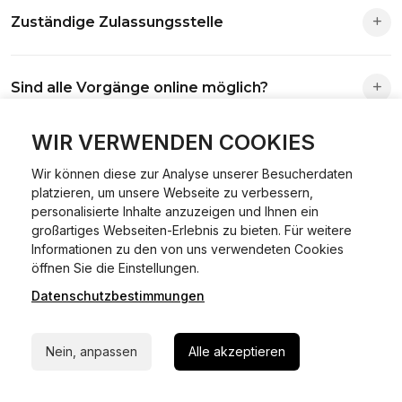
Zuständige Zulassungsstelle
Die Zuständigkeit richtet sich nach deinem Wohnsitz. Der
Sind alle Vorgänge online möglich?
Antrag wird automatisch an die richtige Stelle weitergeleitet.
Fast alle Vorgänge sind online machbar. Ausnahme:
WIR VERWENDEN COOKIES
Was ist Online Kfz-Zulassung?
Abmeldungen für Fahrzeuge mit Erstzulassung vor dem
Wir können diese zur Analyse unserer Besucherdaten
01.01.2015.
platzieren, um unsere Webseite zu verbessern,
Ein Internetverfahren, mit dem du Fahrzeuge anmelden,
personalisierte Inhalte anzuzeigen und Ihnen ein
Welche Vorteile gibt es?
ummelden oder abmelden kannst – inklusive Dateneingabe,
großartiges Webseiten-Erlebnis zu bieten. Für weitere
Dokumentprüfung und Bezahlung.
Informationen zu den von uns verwendeten Cookies
24/7 Hilfe Whatsapp
Zeitersparnis, flexible Durchführung, kein Besuch der
öffnen Sie die Einstellungen.
Welche Unterlagen werden benötigt?
Behörde notwendig.
Datenschutzbestimmungen
Jetzt starten
Fahrzeugbrief, Fahrzeugschein, Ausweis oder Reisepass,
Wie sicher ist das Verfahren?
Nein, anpassen
Alle akzeptieren
Versicherungsnachweis, falls erforderlich TÜV-Bericht.
Die Prozesse laufen über gesicherte Verbindungen mit