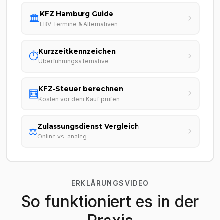
KFZ Hamburg Guide
🏛️
LBV Termine & Alternativen
Kurzzeitkennzeichen
⏱️
Überführungsalternative
KFZ-Steuer berechnen
🧮
Kosten vor dem Kauf prüfen
Zulassungsdienst Vergleich
⚖️
Online vs. analog
ERKLÄRUNGSVIDEO
So funktioniert es in der