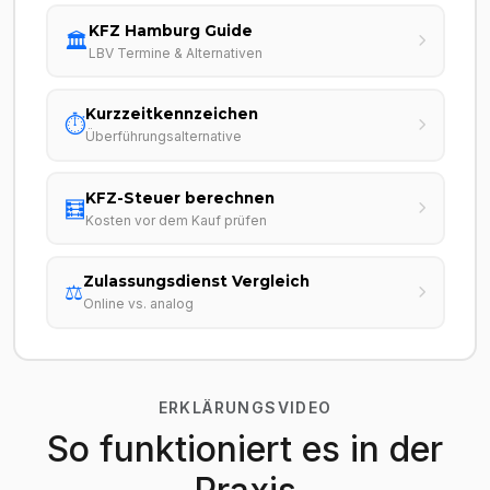
KFZ Hamburg Guide
🏛️
LBV Termine & Alternativen
Kurzzeitkennzeichen
⏱️
Überführungsalternative
KFZ-Steuer berechnen
🧮
Kosten vor dem Kauf prüfen
Zulassungsdienst Vergleich
⚖️
Online vs. analog
ERKLÄRUNGSVIDEO
So funktioniert es in der