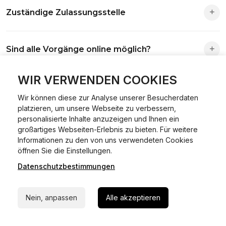
Zuständige Zulassungsstelle
Die Zuständigkeit richtet sich nach deinem Wohnsitz. Der
Sind alle Vorgänge online möglich?
Antrag wird automatisch an die richtige Stelle weitergeleitet.
Fast alle Vorgänge sind online machbar. Ausnahme:
WIR VERWENDEN COOKIES
Was ist Online Kfz-Zulassung?
Abmeldungen für Fahrzeuge mit Erstzulassung vor dem
Wir können diese zur Analyse unserer Besucherdaten
01.01.2015.
platzieren, um unsere Webseite zu verbessern,
Ein Internetverfahren, mit dem du Fahrzeuge anmelden,
personalisierte Inhalte anzuzeigen und Ihnen ein
Welche Vorteile gibt es?
ummelden oder abmelden kannst – inklusive Dateneingabe,
großartiges Webseiten-Erlebnis zu bieten. Für weitere
Dokumentprüfung und Bezahlung.
Informationen zu den von uns verwendeten Cookies
24/7 Hilfe Whatsapp
Zeitersparnis, flexible Durchführung, kein Besuch der
öffnen Sie die Einstellungen.
Welche Unterlagen werden benötigt?
Behörde notwendig.
Datenschutzbestimmungen
Jetzt starten
Fahrzeugbrief, Fahrzeugschein, Ausweis oder Reisepass,
Wie sicher ist das Verfahren?
Nein, anpassen
Alle akzeptieren
Versicherungsnachweis, falls erforderlich TÜV-Bericht.
Die Prozesse laufen über gesicherte Verbindungen mit