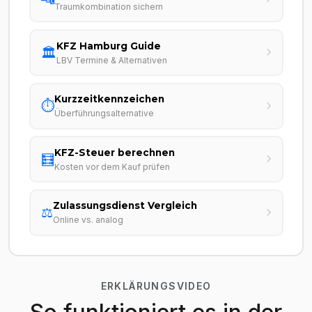
Traumkombination sichern
KFZ Hamburg Guide
🏛️
LBV Termine & Alternativen
Kurzzeitkennzeichen
⏱️
Überführungsalternative
KFZ-Steuer berechnen
🧮
Kosten vor dem Kauf prüfen
Zulassungsdienst Vergleich
⚖️
Online vs. analog
ERKLÄRUNGSVIDEO