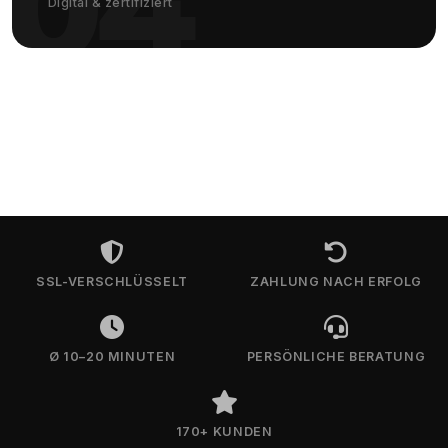
04
Digital & zertifiziert
SSL-VERSCHLÜSSELT
ZAHLUNG NACH ERFOLG
Ø 10–20 MINUTEN
PERSÖNLICHE BERATUNG
170+ KUNDEN