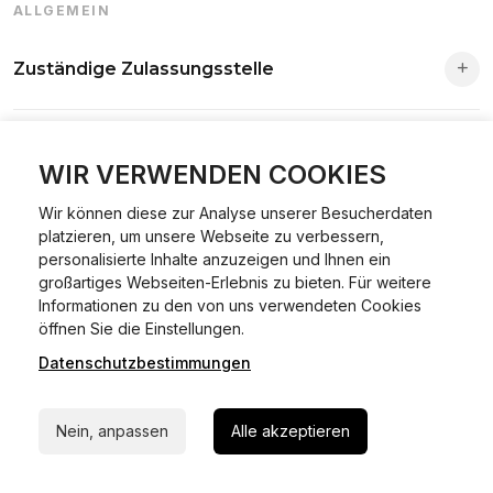
ALLGEMEIN
Zuständige Zulassungsstelle
Die Zuständigkeit richtet sich nach deinem Wohnsitz. Der
Sind alle Vorgänge online möglich?
Antrag wird automatisch an die richtige Stelle weitergeleitet.
WIR VERWENDEN COOKIES
Fast alle Vorgänge sind online machbar. Ausnahme:
Wir können diese zur Analyse unserer Besucherdaten
Was ist Online Kfz-Zulassung?
Abmeldungen für Fahrzeuge mit Erstzulassung vor dem
platzieren, um unsere Webseite zu verbessern,
personalisierte Inhalte anzuzeigen und Ihnen ein
01.01.2015.
großartiges Webseiten-Erlebnis zu bieten. Für weitere
Ein Internetverfahren, mit dem du Fahrzeuge anmelden,
Informationen zu den von uns verwendeten Cookies
Welche Vorteile gibt es?
ummelden oder abmelden kannst – inklusive Dateneingabe,
24/7 Hilfe Whatsapp
öffnen Sie die Einstellungen.
Dokumentprüfung und Bezahlung.
Datenschutzbestimmungen
Zeitersparnis, flexible Durchführung, kein Besuch der
Jetzt starten
Welche Unterlagen werden benötigt?
Behörde notwendig.
Nein, anpassen
Alle akzeptieren
Fahrzeugbrief, Fahrzeugschein, Ausweis oder Reisepass,
Wie sicher ist das Verfahren?
Versicherungsnachweis, falls erforderlich TÜV-Bericht.