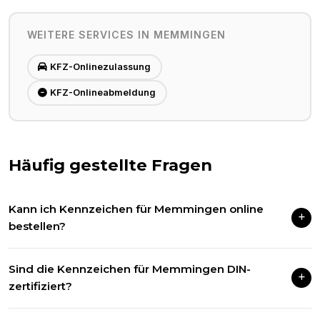
WEITERE SERVICES IN
MEMMINGEN
KFZ-Onlinezulassung
KFZ-Onlineabmeldung
Häufig gestellte Fragen
Kann ich Kennzeichen für Memmingen online
bestellen?
Ja! Wir liefern Kfz-Kennzeichen für alle deutschen
Sind die Kennzeichen für Memmingen DIN-
Zulassungsbezirke, inklusive Memmingen, per DHL in 1–3
zertifiziert?
Werktagen.
Selbstverständlich. Alle unsere Kennzeichen entsprechen der