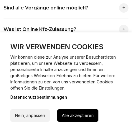
Die Zuständigkeit richtet sich nach deinem Wohnsitz. Der
Sind alle Vorgänge online möglich?
Antrag wird automatisch an die richtige Stelle weitergeleitet.
Fast alle Vorgänge sind online machbar. Ausnahme:
Was ist Online Kfz-Zulassung?
Abmeldungen für Fahrzeuge mit Erstzulassung vor dem
01.01.2015.
Ein Internetverfahren, mit dem du Fahrzeuge anmelden,
WIR VERWENDEN COOKIES
Welche Vorteile gibt es?
ummelden oder abmelden kannst – inklusive Dateneingabe,
Wir können diese zur Analyse unserer Besucherdaten
Dokumentprüfung und Bezahlung.
platzieren, um unsere Webseite zu verbessern,
Zeitersparnis, flexible Durchführung, kein Besuch der
personalisierte Inhalte anzuzeigen und Ihnen ein
Welche Unterlagen werden benötigt?
Behörde notwendig.
großartiges Webseiten-Erlebnis zu bieten. Für weitere
Informationen zu den von uns verwendeten Cookies
24/7 Hilfe Whatsapp
Fahrzeugbrief, Fahrzeugschein, Ausweis oder Reisepass,
öffnen Sie die Einstellungen.
Wie sicher ist das Verfahren?
Versicherungsnachweis, falls erforderlich TÜV-Bericht.
Datenschutzbestimmungen
Jetzt starten
Die Prozesse laufen über gesicherte Verbindungen mit
Kann ich mein Fahrzeug online ummelden oder
Nein, anpassen
Alle akzeptieren
Identitätsprüfung.
abmelden?