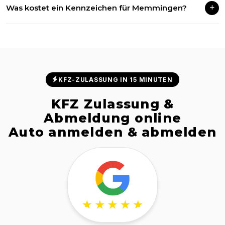
Was kostet ein Kennzeichen für Memmingen?
gültigen DIN-Norm und sind für alle deutschen
Zulassungsstellen zugelassen.
Ab 24,90 € inklusive Versandkosten. Wunschkennzeichen und
Sonderwünsche auf Anfrage.
KFZ-ZULASSUNG IN 15 MINUTEN
KFZ Zulassung &
Abmeldung online
Auto anmelden & abmelden