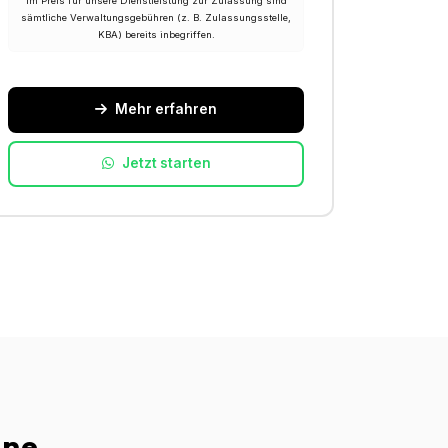
Im Preis für unsere Dienstleistung zur Zulassung sind
sämtliche Verwaltungsgebühren (z. B. Zulassungsstelle,
KBA) bereits inbegriffen.
Mehr erfahren
Jetzt starten
ine