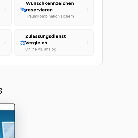
Wunschkennzeichen
🔤
reservieren
Traumkombination sichern
Zulassungsdienst
⚖️
Vergleich
Online vs. analog
s