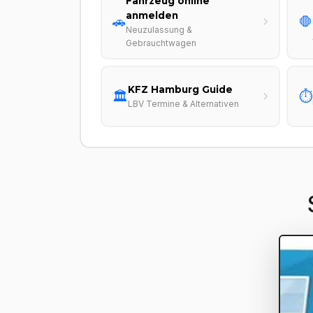
Fahrzeug online
anmelden
🚗
🛑
Neuzulassung &
Gebrauchtwagen
KFZ Hamburg Guide
🏛️
⏱️
LBV Termine & Alternativen