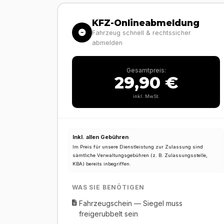
KFZ-Onlineabmeldung
Fahrzeug schnell & rechtssicher
abmelden
Gesamtpreis:
29,90 €
inkl. MwSt.
Inkl. allen Gebühren
Im Preis für unsere Dienstleistung zur Zulassung sind
sämtliche Verwaltungsgebühren (z. B. Zulassungsstelle,
KBA) bereits inbegriffen.
WAS SIE BENÖTIGEN
Fahrzeugschein — Siegel muss
freigerubbelt sein