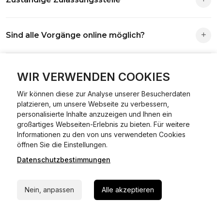
Die Zuständigkeit richtet sich nach deinem Wohnsitz. Der
Sind alle Vorgänge online möglich?
Antrag wird automatisch an die richtige Stelle weitergeleitet.
Fast alle Vorgänge sind online machbar. Ausnahme:
Was ist Online Kfz-Zulassung?
Abmeldungen für Fahrzeuge mit Erstzulassung vor dem
WIR VERWENDEN COOKIES
01.01.2015.
Wir können diese zur Analyse unserer Besucherdaten
Ein Internetverfahren, mit dem du Fahrzeuge anmelden,
platzieren, um unsere Webseite zu verbessern,
Welche Vorteile gibt es?
ummelden oder abmelden kannst – inklusive Dateneingabe,
personalisierte Inhalte anzuzeigen und Ihnen ein
Dokumentprüfung und Bezahlung.
großartiges Webseiten-Erlebnis zu bieten. Für weitere
Zeitersparnis, flexible Durchführung, kein Besuch der
Informationen zu den von uns verwendeten Cookies
Welche Unterlagen werden benötigt?
24/7 Hilfe Whatsapp
Behörde notwendig.
öffnen Sie die Einstellungen.
Datenschutzbestimmungen
Jetzt starten
Fahrzeugbrief, Fahrzeugschein, Ausweis oder Reisepass,
Wie sicher ist das Verfahren?
Versicherungsnachweis, falls erforderlich TÜV-Bericht.
Nein, anpassen
Alle akzeptieren
Die Prozesse laufen über gesicherte Verbindungen mit
Kann ich mein Fahrzeug online ummelden oder
Identitätsprüfung.