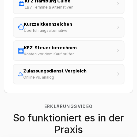
KFZ Hamburg Guide
🏛️
LBV Termine & Alternativen
Kurzzeitkennzeichen
⏱️
Überführungsalternative
KFZ-Steuer berechnen
🧮
Kosten vor dem Kauf prüfen
Zulassungsdienst Vergleich
⚖️
Online vs. analog
ERKLÄRUNGSVIDEO
So funktioniert es in der
Praxis