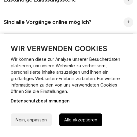
Die Zuständigkeit richtet sich nach deinem Wohnsitz. Der
Sind alle Vorgänge online möglich?
Antrag wird automatisch an die richtige Stelle weitergeleitet.
Fast alle Vorgänge sind online machbar. Ausnahme:
Was ist Online Kfz-Zulassung?
Abmeldungen für Fahrzeuge mit Erstzulassung vor dem
WIR VERWENDEN COOKIES
01.01.2015.
Wir können diese zur Analyse unserer Besucherdaten
Ein Internetverfahren, mit dem du Fahrzeuge anmelden,
platzieren, um unsere Webseite zu verbessern,
Welche Vorteile gibt es?
ummelden oder abmelden kannst – inklusive Dateneingabe,
personalisierte Inhalte anzuzeigen und Ihnen ein
Dokumentprüfung und Bezahlung.
großartiges Webseiten-Erlebnis zu bieten. Für weitere
Zeitersparnis, flexible Durchführung, kein Besuch der
Informationen zu den von uns verwendeten Cookies
Welche Unterlagen werden benötigt?
24/7 Hilfe Whatsapp
Behörde notwendig.
öffnen Sie die Einstellungen.
Datenschutzbestimmungen
Jetzt starten
Fahrzeugbrief, Fahrzeugschein, Ausweis oder Reisepass,
Wie sicher ist das Verfahren?
Versicherungsnachweis, falls erforderlich TÜV-Bericht.
Nein, anpassen
Alle akzeptieren
Die Prozesse laufen über gesicherte Verbindungen mit
Kann ich mein Fahrzeug online ummelden oder
Identitätsprüfung.