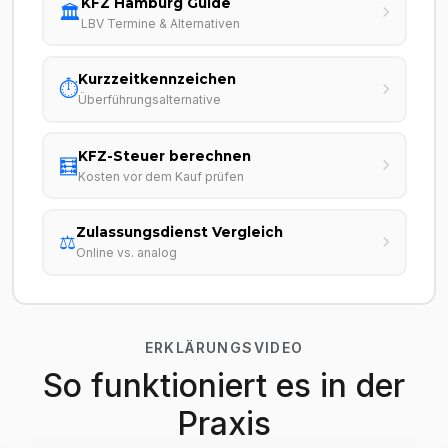
KFZ Hamburg Guide
🏛️
LBV Termine & Alternativen
Kurzzeitkennzeichen
⏱️
Überführungsalternative
KFZ-Steuer berechnen
🧮
Kosten vor dem Kauf prüfen
Zulassungsdienst Vergleich
⚖️
Online vs. analog
ERKLÄRUNGSVIDEO
So funktioniert es in der
Praxis