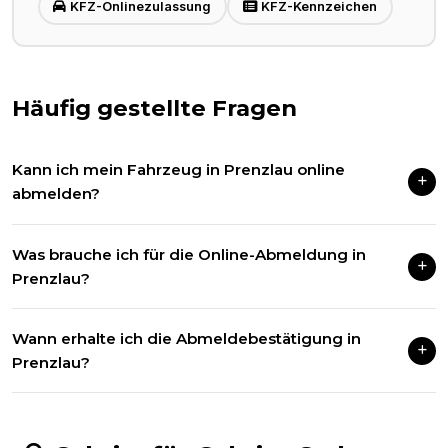
KFZ-Onlinezulassung
KFZ-Kennzeichen
Häufig gestellte Fragen
Kann ich mein Fahrzeug in Prenzlau online
abmelden?
Ja, wenn Ihr Fahrzeug ab dem 01.01.2015 zugelassen wurde.
Was brauche ich für die Online-Abmeldung in
Wir erledigen die Abmeldung vollständig digital für Sie.
Prenzlau?
Den Fahrzeugschein (ZB Teil I) mit freigerubbeltom Siegel
Wann erhalte ich die Abmeldebestätigung in
sowie beide Kennzeichen mit sichtbaren Sicherheitscodes.
Prenzlau?
In der Regel sofort nach erfolgreicher Bearbeitung per E-Mail.
Auf Wunsch auch per Post.