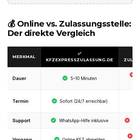
💰 Online vs. Zulassungsstelle:
Der direkte Vergleich
✅
MERKMAL
KFZEXPRESSZULASSUNG.DE
ZULAS
S
Dauer
5–10 Minuten
Termin
Sofort (24/7 erreichbar)
Support
WhatsApp-Hilfe inklusive
Nie
B
Vorgang
Online KFZ abmelden