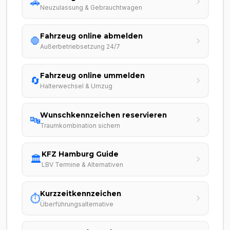
🚗
Neuzulassung & Gebrauchtwagen
Fahrzeug online abmelden
🛑
Außerbetriebsetzung 24/7
Fahrzeug online ummelden
🔄
Halterwechsel & Umzug
Wunschkennzeichen reservieren
🔤
Traumkombination sichern
KFZ Hamburg Guide
🏛️
LBV Termine & Alternativen
Kurzzeitkennzeichen
⏱️
Überführungsalternative