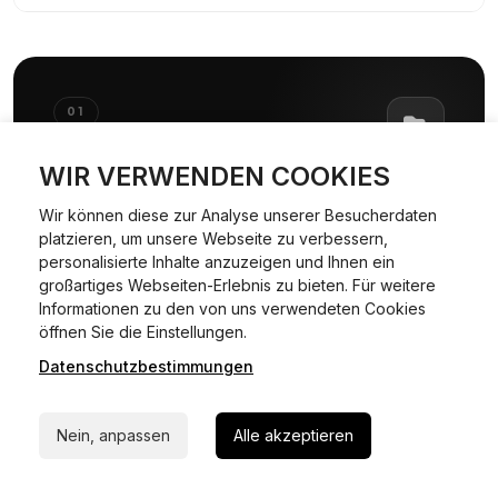
01
WIR VERWENDEN COOKIES
01
Wir können diese zur Analyse unserer Besucherdaten
Dokumente & Unterlagen
platzieren, um unsere Webseite zu verbessern,
bereitstellen
personalisierte Inhalte anzuzeigen und Ihnen ein
großartiges Webseiten-Erlebnis zu bieten. Für weitere
Dokumente & Unterlagen
Informationen zu den von uns verwendeten Cookies
24/7 Hilfe Whatsapp
öffnen Sie die Einstellungen.
Datenschutzbestimmungen
Jetzt starten
Nein, anpassen
Alle akzeptieren
SCHRITT
02