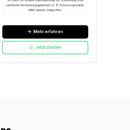
Im Preis für unsere Dienstleistung zur Zulassung sind
sämtliche Verwaltungsgebühren (z. B. Zulassungsstelle,
KBA) bereits inbegriffen.
Mehr erfahren
Jetzt starten
ine