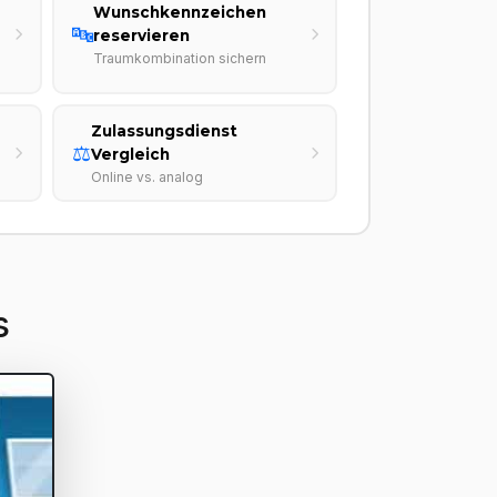
Wunschkennzeichen
🔤
reservieren
Traumkombination sichern
Zulassungsdienst
⚖️
Vergleich
Online vs. analog
s