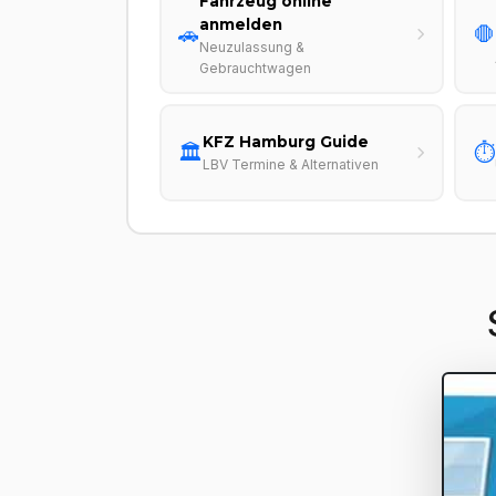
Fahrzeug online
anmelden
🚗
🛑
Neuzulassung &
Gebrauchtwagen
KFZ Hamburg Guide
🏛️
⏱️
LBV Termine & Alternativen