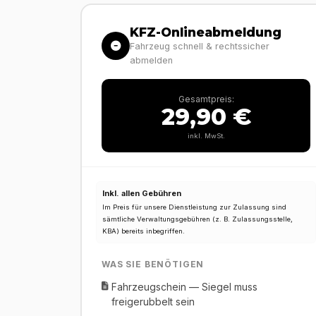
KFZ-Onlineabmeldung
Fahrzeug schnell & rechtssicher
abmelden
Gesamtpreis:
29,90 €
inkl. MwSt.
Inkl. allen Gebühren
Im Preis für unsere Dienstleistung zur Zulassung sind
sämtliche Verwaltungsgebühren (z. B. Zulassungsstelle,
KBA) bereits inbegriffen.
WAS SIE BENÖTIGEN
Fahrzeugschein — Siegel muss
freigerubbelt sein