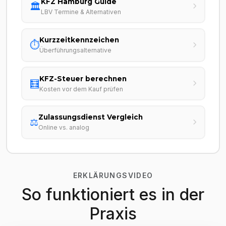
KFZ Hamburg Guide
🏛️
LBV Termine & Alternativen
Kurzzeitkennzeichen
⏱️
Überführungsalternative
KFZ-Steuer berechnen
🧮
Kosten vor dem Kauf prüfen
Zulassungsdienst Vergleich
⚖️
Online vs. analog
ERKLÄRUNGSVIDEO
So funktioniert es in der
Praxis